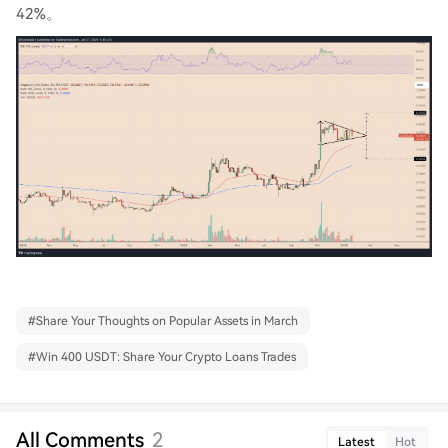
42%。
#
Share Your Thoughts on Popular Assets in March
#
Win 400 USDT: Share Your Crypto Loans Trades
All Comments
2
Latest
Hot