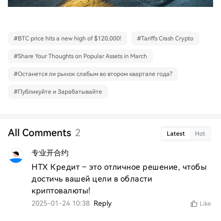
#
BTC price hits a new high of $120,000!
#
Tariffs Crash Crypto
#
Share Your Thoughts on Popular Assets in March
#
Останется ли рынок слабым во втором квартале года?
#
Публикуйте и Зарабатывайте
All Comments
2
Latest
Hot
专业开合约
HTX Кредит – это отличное решение, чтобы 
достичь вашей цели в области 
криптовалюты!
2025-01-24 10:38
Reply
Like