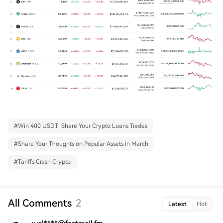
#
Win 400 USDT: Share Your Crypto Loans Trades
#
Share Your Thoughts on Popular Assets in March
#
Tariffs Crash Crypto
All Comments
2
Latest
Hot