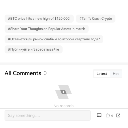
#
BTC price hits a new high of $120,000!
#
Tariffs Crash Crypto
#
Share Your Thoughts on Popular Assets in March
#
Останется ли рынок слабым во втором квартале года?
#
Публикуйте и Зарабатывайте
All Comments
0
Latest
Hot
No records
6