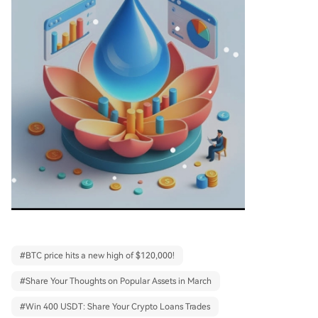
#
BTC price hits a new high of $120,000!
#
Share Your Thoughts on Popular Assets in March
#
Win 400 USDT: Share Your Crypto Loans Trades