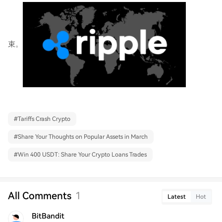
束。
#
Tariffs Crash Crypto
#
Share Your Thoughts on Popular Assets in March
#
Win 400 USDT: Share Your Crypto Loans Trades
All Comments
1
Latest
Hot
BitBandit