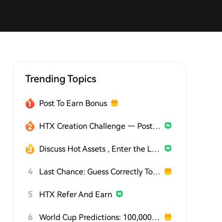
Trending Topics
Post To Earn Bonus
HTX Creation Challenge — Post and Win 1,500U
Discuss Hot Assets , Enter the Lucky Draw
4
Last Chance: Guess Correctly Today and Win More
5
HTX Refer And Earn
6
World Cup Predictions: 100,000 USDT Daily