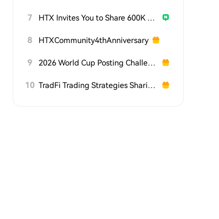
7
HTX Invites You to Share 600K USDT in Gift Packs
8
HTXCommunity4thAnniversary
9
2026 World Cup Posting Challenge on HTX Square
10
TradFi Trading Strategies Sharing Challenge