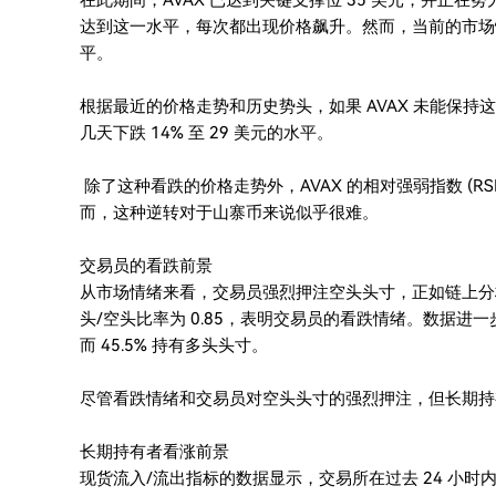
在此期间，AVAX 已达到关键支撑位 35 美元，并正在努力
达到这一水平，每次都出现价格飙升。然而，当前的市场情
平。
根据最近的价格走势和历史势头，如果 AVAX 未能保持这
几天下跌 14% 至 29 美元的水平。
除了这种看跌的价格走势外，AVAX 的相对强弱指数 (R
而，这种逆转对于山寨币来说似乎很难。
交易员的看跌前景
从市场情绪来看，交易员强烈押注空头头寸，正如链上分析公司 
头/空头比率为 0.85，表明交易员的看跌情绪。数据进一步
而 45.5% 持有多头头寸。
尽管看跌情绪和交易员对空头头寸的强烈押注，但长期持
长期持有者看涨前景
现货流入/流出指标的数据显示，交易所在过去 24 小时内见