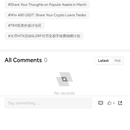
#
Share Your Thoughts on Popular Assets in March
#
Win 400 USDT: Share Your Crypto Loans Trades
#
TRX投资价值讨论区
#
火币HTX启动SLERF代币交易手续费捐赠计划
All Comments
0
Latest
Hot
No records
4