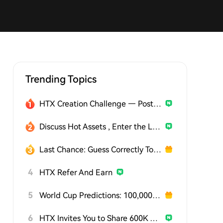
Trending Topics
HTX Creation Challenge — Post and Win 1,500U
Discuss Hot Assets , Enter the Lucky Draw
Last Chance: Guess Correctly Today and Win More
4
HTX Refer And Earn
5
World Cup Predictions: 100,000 USDT Daily
6
HTX Invites You to Share 600K USDT in Gift Packs