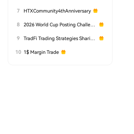
7
HTXCommunity4thAnniversary
8
2026 World Cup Posting Challenge on HTX Square
9
TradFi Trading Strategies Sharing Challenge
10
1$ Margin Trade