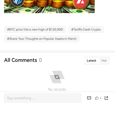
#
BTC price hits a new high of $120,000!
#
Tariffs Crash Crypto
#
Share Your Thoughts on Popular Assets in March
All Comments
0
Latest
Hot
No records
4