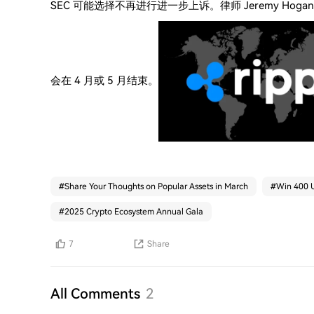
SEC 可能选择不再进行进一步上诉。律师 Jeremy Hoga
会在 4 月或 5 月结束。
#
Share Your Thoughts on Popular Assets in March
#
Win 400 U
#
2025 Crypto Ecosystem Annual Gala
7
Share
All Comments
2