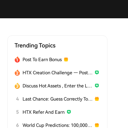
Trending Topics
Post To Earn Bonus
HTX Creation Challenge — Post and Win 1,500U
Discuss Hot Assets , Enter the Lucky Draw
4
Last Chance: Guess Correctly Today and Win More
5
HTX Refer And Earn
6
World Cup Predictions: 100,000 USDT Daily