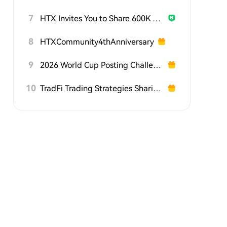
7
HTX Invites You to Share 600K USDT in Gift Packs
8
HTXCommunity4thAnniversary
9
2026 World Cup Posting Challenge on HTX Square
10
TradFi Trading Strategies Sharing Challenge