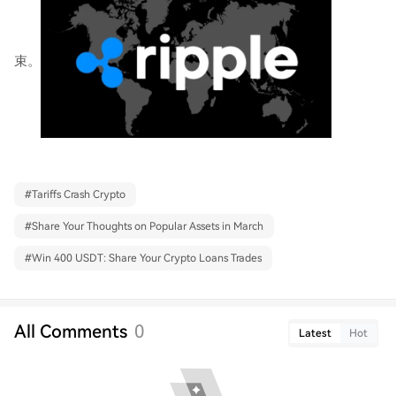
束。
#
Tariffs Crash Crypto
#
Share Your Thoughts on Popular Assets in March
#
Win 400 USDT: Share Your Crypto Loans Trades
All Comments
0
Latest
Hot