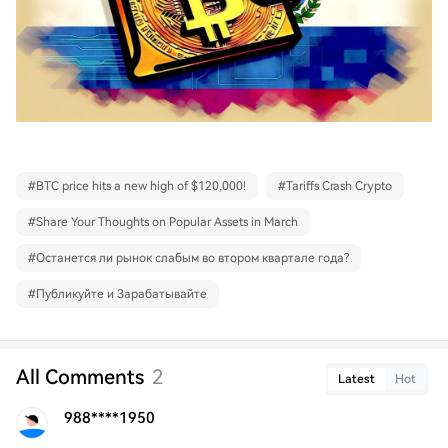
#
BTC price hits a new high of $120,000!
#
Tariffs Crash Crypto
#
Share Your Thoughts on Popular Assets in March
#
Останется ли рынок слабым во втором квартале года?
#
Публикуйте и Зарабатывайте
All Comments
2
Latest
Hot
988****1950
.