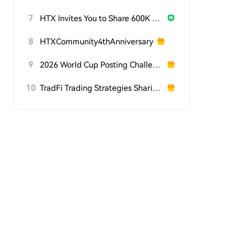
7
HTX Invites You to Share 600K USDT in Gift Packs
8
HTXCommunity4thAnniversary
9
2026 World Cup Posting Challenge on HTX Square
10
TradFi Trading Strategies Sharing Challenge