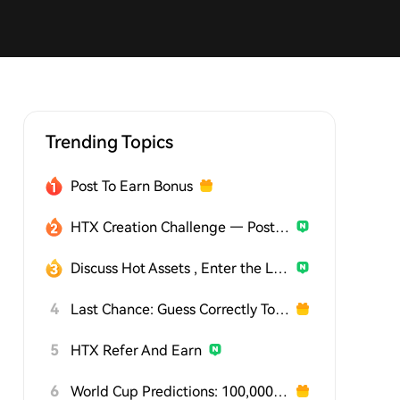
Trending Topics
Post To Earn Bonus
HTX Creation Challenge — Post and Win 1,500U
Discuss Hot Assets , Enter the Lucky Draw
4
Last Chance: Guess Correctly Today and Win More
5
HTX Refer And Earn
6
World Cup Predictions: 100,000 USDT Daily