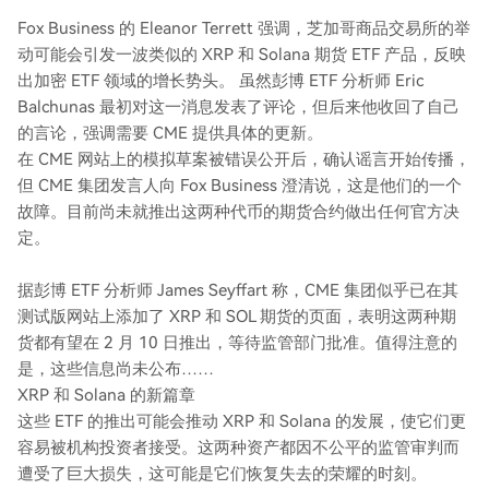
Fox Business 的 Eleanor Terrett 强调，芝加哥商品交易所的举
动可能会引发一波类似的 XRP 和 Solana 期货 ETF 产品，反映
出加密 ETF 领域的增长势头。 虽然彭博 ETF 分析师 Eric
Balchunas 最初对这一消息发表了评论，但后来他收回了自己
的言论，强调需要 CME 提供具体的更新。
在 CME 网站上的模拟草案被错误公开后，确认谣言开始传播，
但 CME 集团发言人向 Fox Business 澄清说，这是他们的一个
故障。目前尚未就推出这两种代币的期货合约做出任何官方决
定。
据彭博 ETF 分析师 James Seyffart 称，CME 集团似乎已在其
测试版网站上添加了 XRP 和 SOL 期货的页面，表明这两种期
货都有望在 2 月 10 日推出，等待监管部门批准。值得注意的
是，这些信息尚未公布……
XRP 和 Solana 的新篇章
这些 ETF 的推出可能会推动 XRP 和 Solana 的发展，使它们更
容易被机构投资者接受。这两种资产都因不公平的监管审判而
遭受了巨大损失，这可能是它们恢复失去的荣耀的时刻。