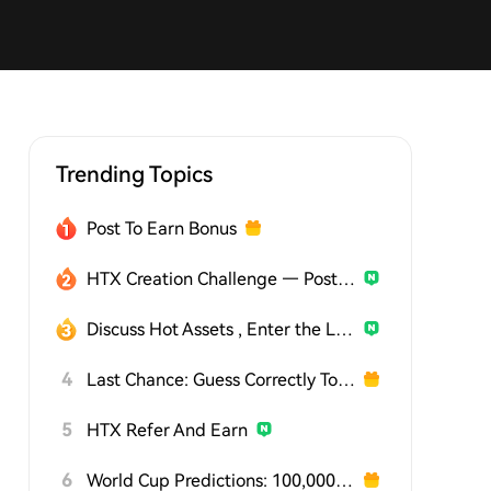
Trending Topics
Post To Earn Bonus
HTX Creation Challenge — Post and Win 1,500U
Discuss Hot Assets , Enter the Lucky Draw
4
Last Chance: Guess Correctly Today and Win More
5
HTX Refer And Earn
6
World Cup Predictions: 100,000 USDT Daily