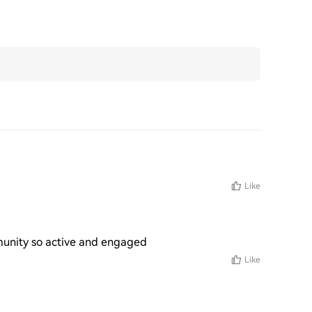
Like
munity so active and engaged
Like