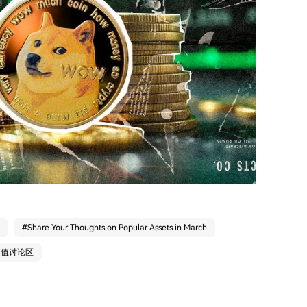
#
Share Your Thoughts on Popular Assets in March
价值讨论区