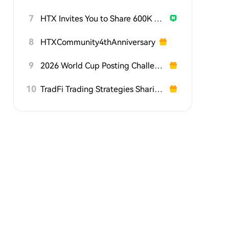
7
HTX Invites You to Share 600K USDT in Gift Packs
8
HTXCommunity4thAnniversary
9
2026 World Cup Posting Challenge on HTX Square
10
TradFi Trading Strategies Sharing Challenge