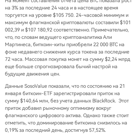
На момент составления отчета цена BTC показала рост
на 3% за последние 24 часа и в настоящее время
торгуется на уровне $105 750. 24-часовой минимум и
максимум флагманской криптовалюты составили $101
002,39 и $107 180,92 соответственно. Примечательно,
что, по словам ведущего криптоаналитика Али
Мартинеса, биткоин-киты приобрели 22 000 BTC на
фоне недавнего снижения курса токена за последние
72 часа. Массовая покупка монет на сумму $2,24 млрд
еще больше спрогнозировала бычий настрой на
будущие движения цен.
Данные SosoValue показали, что по состоянию на 21
января биткоин-ETF зарегистрировали приток на
сумму $140,64 млн, без учета данных BlackRock. Этот
приток добавил рыночному оптимизму вокруг
флагманского цифрового актива. Однако также стоит
отметить, что доминирование биткоина снизилось на
0,19% за последний день, достигнув 57,52%.