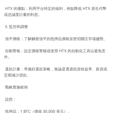
HTX 的優點：利用平台特定的福利，例如降低 HTX 原生代幣
或忠誠度計畫的利息。
5. 監控和調整
強平價格：了解觸發強平的抵押品價格並密切關注市場趨勢。
自動警報：設定價格警報或使用 HTX 的自動化工具以避免意
外。
還款計畫：準備好還款策略，無論是透過投資收益率、薪資或
定期減少貸款。
戰略實施範例
設想：
抵押品：1 BTC（價值 30,000 美元）。