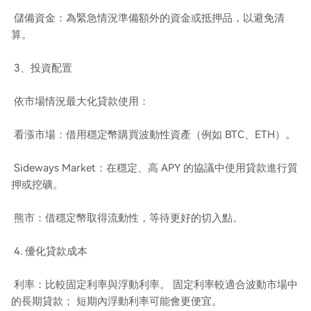
儲備資金：為緊急情況準備額外的資金或抵押品，以避免清
算。
3、投資配置
依市場情況最大化貸款使用：
看漲市場：借用穩定幣購買波動性資產（例如 BTC、ETH）。
Sideways Market：在穩定、高 APY 的協議中使用貸款進行質
押或挖礦。
熊市：借穩定幣取得流動性，等待更好的切入點。
4. 優化貸款成本
利率：比較固定利率與浮動利率。 固定利率較適合波動市場中
的長期貸款； 短期內浮動利率可能會更便宜。