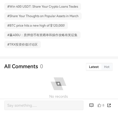
#
Win 400 USDT: Share Your Crypto Loans Trades
#
Share Your Thoughts on Popular Assets in March
#
BTC price hits a new high of $120,000!
#
赢400U：质押借币有奖晒单和操作攻略有奖征集
#
TRX投资价值讨论区
All Comments
0
Latest
Hot
No records
8