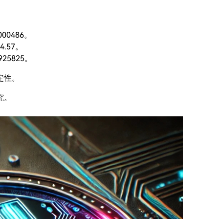
000486。
4.57。
925825。
定性。
究。