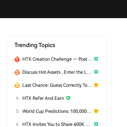
Trending Topics
HTX Creation Challenge — Post and Win 1,500U
Discuss Hot Assets , Enter the Lucky Draw
Last Chance: Guess Correctly Today and Win More
4
HTX Refer And Earn
5
World Cup Predictions: 100,000 USDT Daily
6
HTX Invites You to Share 600K USDT in Gift Packs