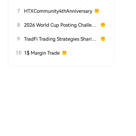
7
HTXCommunity4thAnniversary
8
2026 World Cup Posting Challenge on HTX Square
9
TradFi Trading Strategies Sharing Challenge
10
1$ Margin Trade