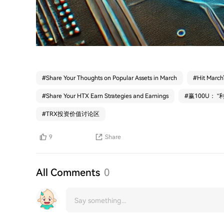
#
Share Your Thoughts on Popular Assets in March
#
Hit March
#
Share Your HTX Earn Strategies and Earnings
#
赢100U：
#
TRX投资价值讨论区
9
Share
All Comments
0