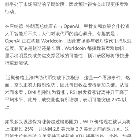
似乎处于市场周期的早期阶段，因此预计很快会出现更多看涨
行动。
在唐纳德·特朗普总统宣布与 OpenAI、甲骨文和软银合作投资
人工智能后不久，人们对该代币的信心飙升。有趣的是，
OpenAI 正在构建 Worldcoin，因此市场参与者对该代币持乐观
态度。无论是短期还是长期，Worldcoin 都挥舞着看涨旗帜，
显示出明显突破关键支撑区域的可能性，预计该区域将很快进
行重新测试。
近期价格上涨帮助代币突破下跌楔形，这是一个看涨事件。然
而，空头正努力限制涨势，因此每日收盘变得更加关键。从技
术面来看，DMI 刚刚转为看涨，RSI 触发看涨背离并升至高于
平均水平。此外，成交量也有所增加，表明可能突破 25% 以
上。
如果多头设法保持涨势超过楔形阻力，WLD 价格现在被认为将
上涨超过 25%，并达到 2.8 美元至 2.9 美元之间的阻力区。这
可能为价格突破 3 美元并形成新的 ATH 铺平道路。此外，如果