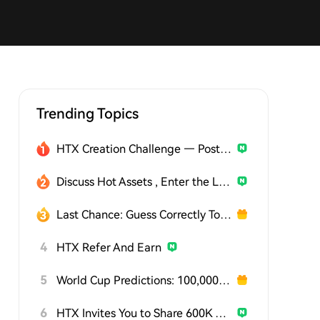
Trending Topics
HTX Creation Challenge — Post and Win 1,500U
Discuss Hot Assets , Enter the Lucky Draw
Last Chance: Guess Correctly Today and Win More
4
HTX Refer And Earn
5
World Cup Predictions: 100,000 USDT Daily
6
HTX Invites You to Share 600K USDT in Gift Packs