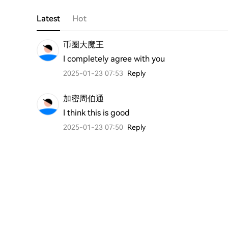
Latest
Hot
币圈大魔王
I completely agree with you
2025-01-23 07:53
Reply
加密周伯通
I think this is good
2025-01-23 07:50
Reply