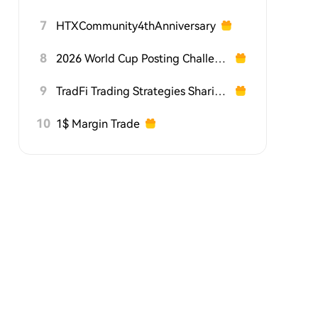
7
HTXCommunity4thAnniversary
8
2026 World Cup Posting Challenge on HTX Square
9
TradFi Trading Strategies Sharing Challenge
10
1$ Margin Trade