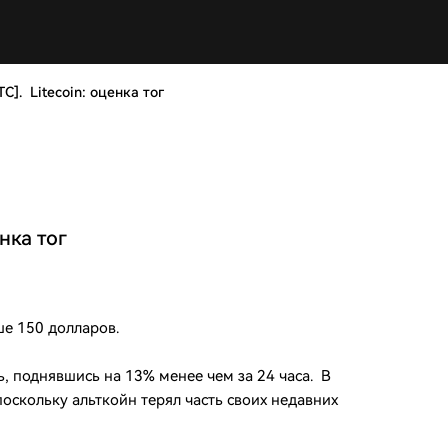
TC]. Litecoin: оценка тог
енка тог
ше 150 долларов.
ть, поднявшись на 13% менее чем за 24 часа. В
оскольку альткойн терял часть своих недавних