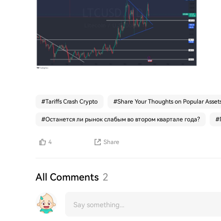
#
Tariffs Crash Crypto
#
Share Your Thoughts on Popular Asset
#
Останется ли рынок слабым во втором квартале года?
#
4
Share
All Comments
2