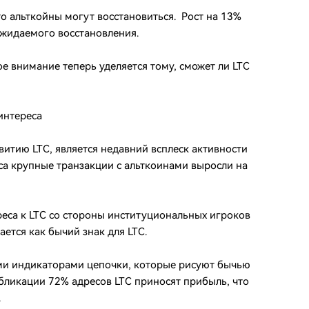
о альткойны могут восстановиться. Рост на 13%
ожидаемого восстановления.
е внимание теперь уделяется тому, сможет ли LTC
интереса
итию LTC, является недавний всплеск активности
аса крупные транзакции с альткоинами выросли на
реса к LTC со стороны институциональных игроков
ается как бычий знак для LTC.
ими индикаторами цепочки, которые рисуют бычью
убликации 72% адресов LTC приносят прибыль, что
.