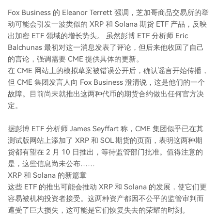
Fox Business 的 Eleanor Terrett 强调，芝加哥商品交易所的举
动可能会引发一波类似的 XRP 和 Solana 期货 ETF 产品，反映
出加密 ETF 领域的增长势头。 虽然彭博 ETF 分析师 Eric
Balchunas 最初对这一消息发表了评论，但后来他收回了自己
的言论，强调需要 CME 提供具体的更新。
在 CME 网站上的模拟草案被错误公开后，确认谣言开始传播，
但 CME 集团发言人向 Fox Business 澄清说，这是他们的一个
故障。目前尚未就推出这两种代币的期货合约做出任何官方决
定。
据彭博 ETF 分析师 James Seyffart 称，CME 集团似乎已在其
测试版网站上添加了 XRP 和 SOL 期货的页面，表明这两种期
货都有望在 2 月 10 日推出，等待监管部门批准。值得注意的
是，这些信息尚未公布……
XRP 和 Solana 的新篇章
这些 ETF 的推出可能会推动 XRP 和 Solana 的发展，使它们更
容易被机构投资者接受。这两种资产都因不公平的监管审判而
遭受了巨大损失，这可能是它们恢复失去的荣耀的时刻。