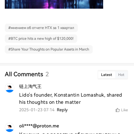
#
мнением об отчете HTX за 1 квартал
#
BTC price hits a new high of $120,000!
#
Share Your Thoughts on Popular Assets in March
All Comments
2
Latest
Hot
链上淘气王
Lido's founder, Konstantin Lomashuk, shared 
his thoughts on the matter
2025-01-23 07:14
Reply
Like
oli****@proton.me