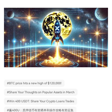
#
BTC price hits a new high of $120,000!
#
Share Your Thoughts on Popular Assets in March
#
Win 400 USDT: Share Your Crypto Loans Trades
#
赢400U：质押借币有奖晒单和操作攻略有奖征集