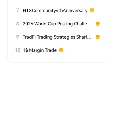
7
HTXCommunity4thAnniversary
8
2026 World Cup Posting Challenge on HTX Square
9
TradFi Trading Strategies Sharing Challenge
10
1$ Margin Trade