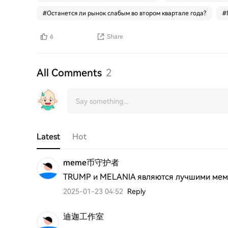
#
Останется ли рынок слабым во втором квартале года?
#
6
Share
All Comments
2
Latest
Hot
meme币守护者
TRUMP и MELANIA являются лучшими мем-
2025-01-23 04:52
Reply
迪迦工作室