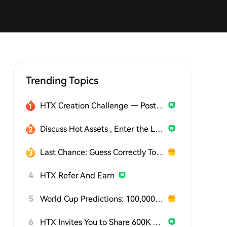
Trending Topics
HTX Creation Challenge — Post and Win 1,500U
Discuss Hot Assets , Enter the Lucky Draw
Last Chance: Guess Correctly Today and Win More
4
HTX Refer And Earn
5
World Cup Predictions: 100,000 USDT Daily
6
HTX Invites You to Share 600K USDT in Gift Packs