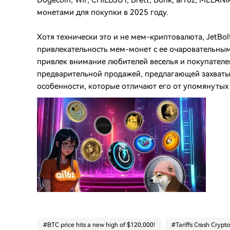
Dogecoin, WIF, CHILLGUY, Brett, Bonk, ai16z, MELAN
монетами для покупки в 2025 году.
Хотя технически это и не мем-криптовалюта, JetBo
привлекательность мем-монет с ее очаровательным
привлек внимание любителей веселья и покупател
предварительной продажей, предлагающей захватыв
особенности, которые отличают его от упомянутых
#
BTC price hits a new high of $120,000!
#
Tariffs Crash Crypto