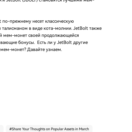
IA и JetBolt (JBOLT) становятся лучшими мем-
lt по-прежнему несет классическую
 талисманом в виде кота-молнии. JetBolt также
ей мем-монет своей продолжающейся
ающие бонусы. Есть ли у JetBolt другие
 мем-монет? Давайте узнаем.
#
Share Your Thoughts on Popular Assets in March