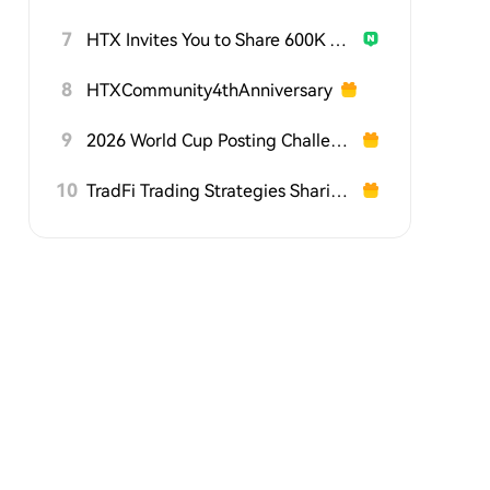
7
HTX Invites You to Share 600K USDT in Gift Packs
8
HTXCommunity4thAnniversary
9
2026 World Cup Posting Challenge on HTX Square
10
TradFi Trading Strategies Sharing Challenge