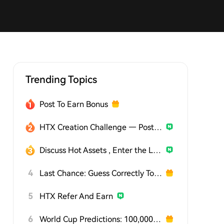
Trending Topics
Post To Earn Bonus
HTX Creation Challenge — Post and Win 1,500U
Discuss Hot Assets , Enter the Lucky Draw
4
Last Chance: Guess Correctly Today and Win More
5
HTX Refer And Earn
6
World Cup Predictions: 100,000 USDT Daily