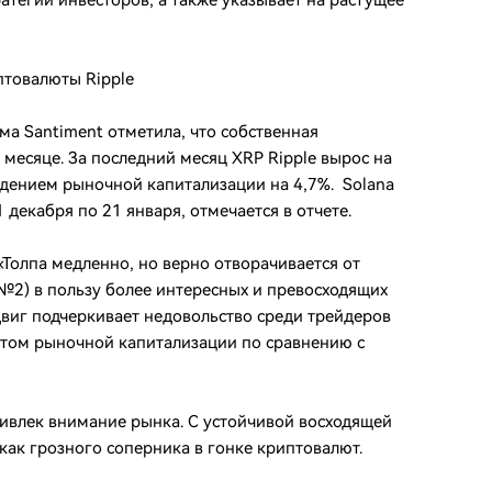
атегии инвесторов, а также указывает на растущее
птовалюты Ripple
ма Santiment отметила, что собственная
месяце. За последний месяц XRP Ripple вырос на
адением рыночной капитализации на 4,7%. Solana
 декабря по 21 января, отмечается в отчете.
Толпа медленно, но верно отворачивается от
№2) в пользу более интересных и превосходящих
сдвиг подчеркивает недовольство среди трейдеров
стом рыночной капитализации по сравнению с
ривлек внимание рынка. С устойчивой восходящей
как грозного соперника в гонке криптовалют.