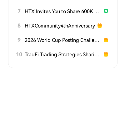
7
HTX Invites You to Share 600K USDT in Gift Packs
8
HTXCommunity4thAnniversary
9
2026 World Cup Posting Challenge on HTX Square
10
TradFi Trading Strategies Sharing Challenge