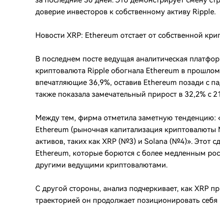
за последние 30 дней. Это демонстрирует смену стр
доверие инвесторов к собственному активу Ripple.
Новости XRP: Ethereum отстает от собственной кри
В последнем посте ведущая аналитическая платфор
криптовалюта Ripple обогнала Ethereum в прошлом 
впечатляющие 36,9%, оставив Ethereum позади с п
также показала замечательный прирост в 32,2% с 21
Между тем, фирма отметила заметную тенденцию: «
Ethereum (рыночная капитализация криптовалюты 
активов, таких как XRP (№3) и Solana (№4)». Этот 
Ethereum, которые борются с более медленным ро
другими ведущими криптовалютами.
С другой стороны, анализ подчеркивает, как XRP п
траекторией он продолжает позиционировать себя 