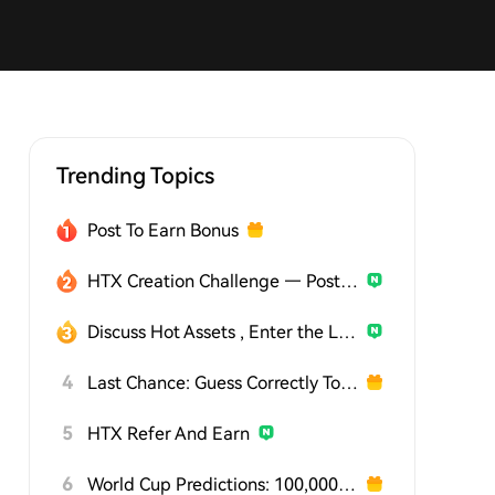
Trending Topics
Post To Earn Bonus
HTX Creation Challenge — Post and Win 1,500U
Discuss Hot Assets , Enter the Lucky Draw
4
Last Chance: Guess Correctly Today and Win More
5
HTX Refer And Earn
6
World Cup Predictions: 100,000 USDT Daily