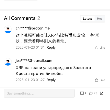
All Comments
2
Latest
Hot
chr****@proton.me
这个涨幅可能会让XRP与比特币形成“金十字”形
状，预示着即将到来的暴涨。
2025-01-23 01:31
Reply
Like
jea****@hotmail.com
XRP на грани ультраредкого Золотого 
Креста против Биткойна
2025-01-23 01:27
Reply
Like
23
2