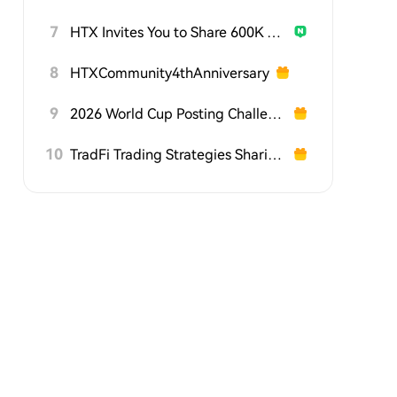
7
HTX Invites You to Share 600K USDT in Gift Packs
8
HTXCommunity4thAnniversary
9
2026 World Cup Posting Challenge on HTX Square
10
TradFi Trading Strategies Sharing Challenge