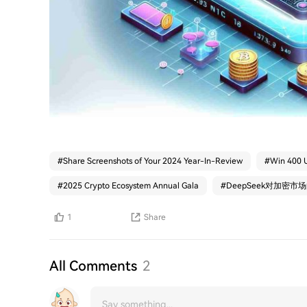
#
Share Screenshots of Your 2024 Year-In-Review
#
Win 400 U
#
2025 Crypto Ecosystem Annual Gala
#
DeepSeek对加密市
1
Share
All Comments
2