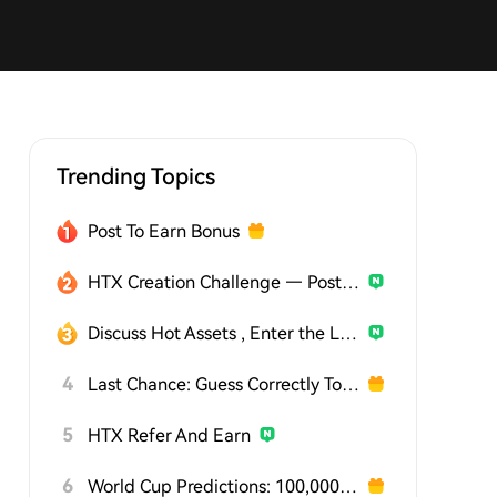
Trending Topics
Post To Earn Bonus
HTX Creation Challenge — Post and Win 1,500U
Discuss Hot Assets , Enter the Lucky Draw
4
Last Chance: Guess Correctly Today and Win More
5
HTX Refer And Earn
6
World Cup Predictions: 100,000 USDT Daily