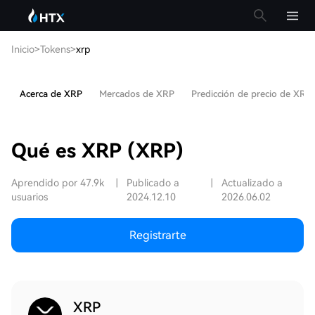
Inicio
>
Tokens
>
xrp
Acerca de XRP
Mercados de XRP
Predicción de precio de XRP
Qué es XRP (XRP)
Aprendido por 47.9k
|
Publicado a
|
Actualizado a
usuarios
2024.12.10
2026.06.02
Registrarte
XRP