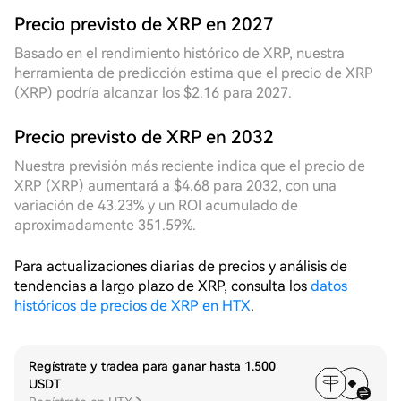
frecuencia durante todo el día, y la eficiencia de
activación acumulada de la cuadrícula intradía es
Precio previsto de XRP en 2027
notable. La cuadrícula dinámica, gracias a su
Basado en el rendimiento histórico de XRP, nuestra
capacidad de percibir cambios en la volatilidad en
herramienta de predicción estima que el precio de XRP
tiempo real, reduce automáticamente el espaciado
(XRP) podría alcanzar los $2.16 para 2027.
de la cuadrícula durante múltiples retrocesos de
precio intradía, aumentando significativamente la
Precio previsto de XRP en 2032
densidad de transacciones dentro de la amplitud
unitaria. En cambio, la cuadrícula fija, debido a su
Nuestra previsión más reciente indica que el precio de
espaciado fijo, presenta ventanas de activación
XRP (XRP) aumentará a $4.68 para 2032, con una
vacías evidentes en períodos de baja volatilidad, y la
variación de 43.23% y un ROI acumulado de
diferencia de rendimiento entre ambas se refleja
aproximadamente 351.59%.
claramente en este ciclo. En la revisión del período
de **7D**, durante los últimos siete días, el precio
Para actualizaciones diarias de precios y análisis de
experimentó un ajuste estructural desde un nivel
tendencias a largo plazo de XRP, consulta los
datos
relativamente alto hasta la zona de soporte actual,
históricos de precios de XRP en HTX
.
mostrando una tendencia descendente escalonada
seguida de estabilización, con una amplitud de
rango suficiente que proporcionó un espacio
Regístrate y tradea para ganar hasta 1.500
continuo de arbitraje bidireccional para la estrategia
USDT
de cuadrícula. La cuadrícula dinámica desplazó su