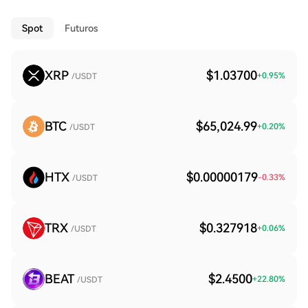
Spot
Futuros
XRP
$1.03700
+
0.95
%
/USDT
BTC
$65,024.99
+
0.20
%
/USDT
HTX
$0.00000179
-0.33
%
/USDT
TRX
$0.327918
+
0.06
%
/USDT
BEAT
$2.4500
+
22.80
%
/USDT