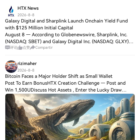
o organizaciones de inversión que apoyan
HTX News
a XRP 2.0 no está disponible
públicamente. En el sector de las
2026-8-8
Galaxy Digital and Sharplink Launch Onchain Yield Fund
criptomonedas, el respaldo de inversores
with $125 Million Initial Capital
respetables puede influir
significativamente en la credibilidad y el
August 8 — According to Globenewswire, Sharplink, Inc.
éxito de un proyecto, sin embargo, la
(NASDAQ: SBET) and Galaxy Digital Inc. (NASDAQ: GLXY)
transparencia sobre los patrocinadores
评论
点赞
Compartir
jointly announced the launch of the Galaxy Sharplink
financieros de XRP 2.0 no se ha
Onchain Yield Fund. The fund is the fi
establecido. ¿Cómo Funciona XRP 2.0? XRP
rizimaher
2.0 se destaca al emplear una
2026-8-8
combinación de tecnología blockchain y
Bitcoin Faces a Major Holder Shift as Small Wallet
algoritmos de encriptación avanzados que
Post To Earn BonusHTX Creation Challenge — Post and
aseguran transacciones seguras y
Win 1,500UDiscuss Hot Assets , Enter the Lucky Draw
descentralizadas. Su estructura innovadora
incluye características únicas diseñadas
Bitcoin Faces a Major Holder Shift as Small Wallets Sell and
para fomentar el compromiso del usuario y
Large Players AccumulateAddresses w
ampliar las funcionalidades más allá de las
transacciones convencionales de
criptomonedas. Entre estas características,
XRP 2.0 incorpora capacidades impulsadas
por IA, como funcionalidades de texto a