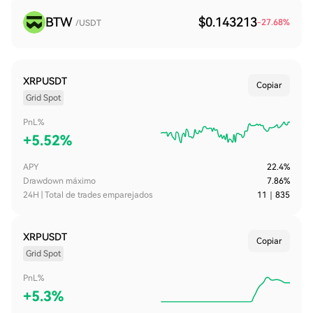
BTW
$0.143213
-27.68
%
/USDT
XRPUSDT
Copiar
Grid Spot
PnL%
+
5.52%
APY
22.4%
Drawdown máximo
7.86%
24H | Total de trades emparejados
11
｜
835
XRPUSDT
Copiar
Grid Spot
PnL%
+
5.3%