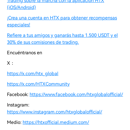
Trading sobre la marcha con la aplicación HTX
(iOS/Android)
¡Crea una cuenta en HTX para obtener recompensas
especiales!
Refiere a tus amigos y ganarás hasta 1.500 USDT y el
30% de sus comisiones de trading.
Encuéntranos en
X：
https://x.com/htx_global
https://x.com/HTXCommunity
Facebook:
https://www.facebook.com/htxglobalofficial/
Instagram:
https://www.instagram.com/htxglobalofficial/
Medio:
https://htxofficial.medium.com/