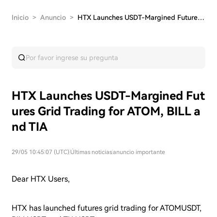
Inicio
>
Anuncio
>
HTX Launches USDT-Margined Futures Grid Trading…
HTX Launches USDT-Margined Fut
ures Grid Trading for ATOM, BILL a
nd TIA
29/05 10:45:07 (UTC)
|
Últimas noticias
|
anuncio importante
Dear HTX Users,
HTX has launched futures grid trading for ATOMUSDT,