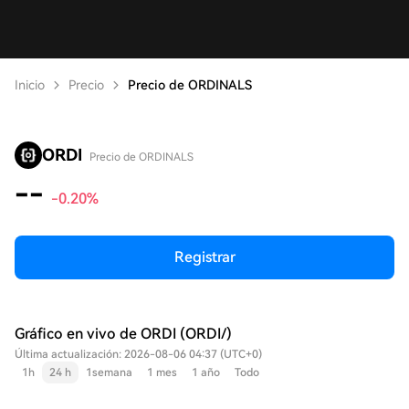
Inicio
Precio
Precio de ORDINALS
ORDI
Precio de ORDINALS
--
-0.20%
Registrar
Gráfico en vivo de ORDI (ORDI/)
Última actualización: 2026-08-06 04:37 (UTC+0)
1h
24 h
1semana
1 mes
1 año
Todo