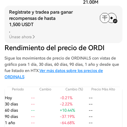
21.00M
Regístrate y tradea para ganar
recompensas de hasta
1,500 USDT
.
Únase ahora
Rendimiento del precio de ORDI
Sigue los movimientos de precio de ORDINALS con vistas de
gráfico para 1 día, 30 días, 60 días, 90 días, 1 año y desde que
fue listado en HTX.
Ver más datos sobre los precios de
ORDINALS
Periodo
Cambio
Cambio (%)
Precio Más Alto
Pre
Hoy
--
-0.21%
--
30 días
--
-2.22%
--
60 días
--
+10.44%
--
90 días
--
-37.19%
--
1 año
--
-64.68%
--