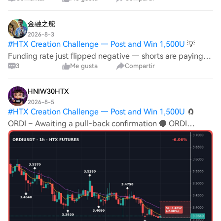
surge in momentum that demands attention. This is a
high-conviction long setup with a clear path to profits.
━━━━━━━━━━━━━━━━━━━━━ 🟢 $ORD
金融之舵
2026-8-3
#
HTX Creation Challenge — Post and Win 1,500U
💡
Funding rate just flipped negative — shorts are paying
3
Me gusta
Compartir
real money to hold. You know, holding through a dip is
harder than chasing pumps. I'm still holding $EUL.
almost sold at the bottom, glad I didn
HNIW30HTX
2026-8-5
#
HTX Creation Challenge — Post and Win 1,500U
🧲
ORDI – Awaiting a pull‑back confirmation 🔴 ORDI
SHORT 🎯 Entry: 3.356 – 3.359 🛑 Stop Loss: 3.425 🎯 TP:
3.290 - 3.223 - 3.156 🧠 Plan & Logic The market is in an
early‑transition regime, and the price