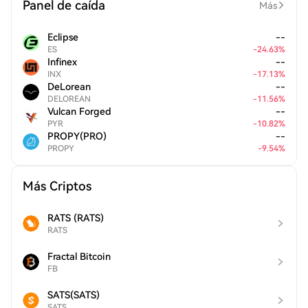
Panel de caída
Más
Eclipse
--
ES
-
24.63
%
Infinex
--
INX
-
17.13
%
DeLorean
--
DELOREAN
-
11.56
%
Vulcan Forged
--
PYR
-
10.82
%
PROPY(PRO)
--
PROPY
-
9.54
%
Más Criptos
RATS (RATS)
RATS
Fractal Bitcoin
FB
SATS(SATS)
SATS