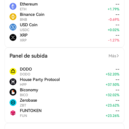
Ethereum
--
ETH
+
1.79
%
Binance Coin
--
BNB
-
0.69
%
USD Coin
--
USDC
+
0.02
%
XRP
--
XRP
-
1.27
%
Panel de subida
Más
DODO
--
DODO
+
52.20
%
House Party Protocol
--
HPP
+
37.50
%
Biconomy
--
BICO
+
32.02
%
Zerobase
--
ZBT
+
23.62
%
FUNTOKEN
--
FUN
+
23.26
%