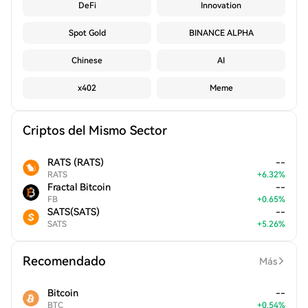
DeFi
Innovation
Spot Gold
BINANCE ALPHA
Chinese
AI
x402
Meme
Criptos del Mismo Sector
RATS (RATS)
--
RATS
+
6.32
%
Fractal Bitcoin
--
FB
+
0.65
%
SATS(SATS)
--
SATS
+
5.26
%
Recomendado
Más
Bitcoin
--
BTC
+
0.54
%