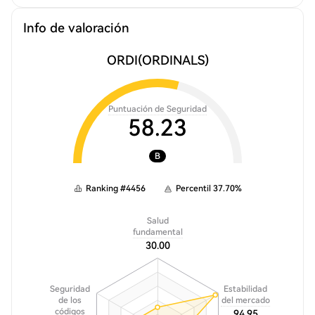
Info de valoración
ORDI
(ORDINALS)
Puntuación de Seguridad
58.23
B
Ranking
#
4456
Percentil
37.70
%
Salud
fundamental
30.00
Seguridad
Estabilidad
de los
del mercado
códigos
94.95