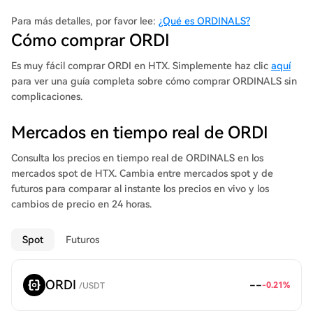
visual representation closely resembles that of ERC-20 standard
tokens. About Ordinals Protocol Ordinals is an NFT protocol built
Para más detalles, por favor lee:
¿Qué es ORDINALS?
on the Bitcoin blockchain that allows individual satoshis (SATs)
Cómo comprar ORDI
to be assigned a unique identifier. Leveraging the Ord
software, this protocol appends data to these satoshis, enabling
Es muy fácil comprar ORDI en HTX. Simplemente haz clic
aquí
software users to track and manage them through an ordinal
para ver una guía completa sobre cómo comprar ORDINALS sin
system.
complicaciones.
Mercados en tiempo real de ORDI
Consulta los precios en tiempo real de ORDINALS en los
mercados spot de HTX. Cambia entre mercados spot y de
futuros para comparar al instante los precios en vivo y los
cambios de precio en 24 horas.
Spot
Futuros
ORDI
--
-0.21
%
/
USDT