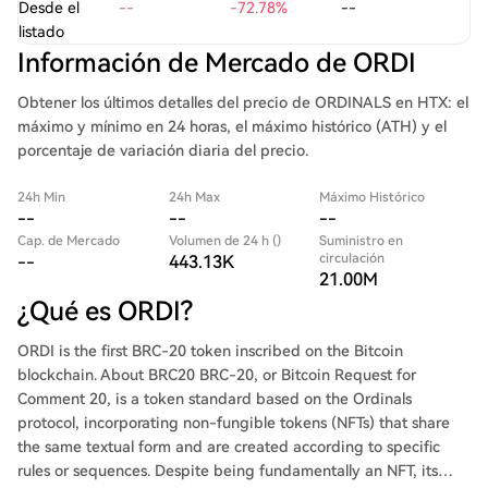
Desde el
--
-72.78%
--
listado
Información de Mercado de ORDI
Obtener los últimos detalles del precio de ORDINALS en HTX: el
máximo y mínimo en 24 horas, el máximo histórico (ATH) y el
porcentaje de variación diaria del precio.
24h Min
24h Max
Máximo Histórico
--
--
--
Cap. de Mercado
Volumen de 24 h ()
Suministro en
circulación
--
443.13K
21.00M
¿Qué es ORDI?
ORDI is the first BRC-20 token inscribed on the Bitcoin
blockchain. About BRC20 BRC-20, or Bitcoin Request for
Comment 20, is a token standard based on the Ordinals
protocol, incorporating non-fungible tokens (NFTs) that share
the same textual form and are created according to specific
rules or sequences. Despite being fundamentally an NFT, its