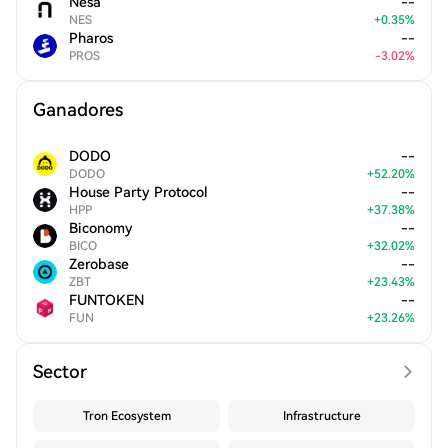
Nesa
--
NES
+
0.35
%
Pharos
--
PROS
-
3.02
%
Ganadores
DODO
--
DODO
+
52.20
%
House Party Protocol
--
HPP
+
37.38
%
Biconomy
--
BICO
+
32.02
%
Zerobase
--
ZBT
+
23.43
%
FUNTOKEN
--
FUN
+
23.26
%
Sector
Tron Ecosystem
Infrastructure