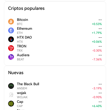
Criptos populares
Bitcoin
--
BTC
+
0.53
%
Ethereum
--
ETH
+
1.79
%
HTX DAO
--
HTX
+
0.06
%
TRON
--
TRX
-
0.30
%
Audiera
--
BEAT
-
7.36
%
Nuevas
The Black Bull
--
ANSEM
-
3.19
%
wojak
--
WOJAK
-
0.90
%
Cap
--
CAP
+
6.40
%