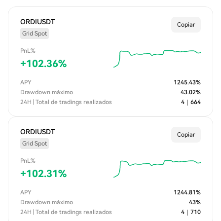
ORDIUSDT
Copiar
Grid Spot
PnL%
+
102.36
%
APY
1245.43
%
Drawdown máximo
43.02
%
24H | Total de tradings realizados
4
｜
664
ORDIUSDT
Copiar
Grid Spot
PnL%
+
102.31
%
APY
1244.81
%
Drawdown máximo
43
%
24H | Total de tradings realizados
4
｜
710