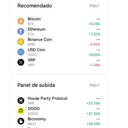
Recomendado
Más
Bitcoin
--
BTC
+
0.23
%
Ethereum
--
ETH
+
1.32
%
Binance Coin
--
BNB
-
0.92
%
USD Coin
--
USDC
+
0.02
%
XRP
--
XRP
-
1.48
%
Panel de subida
Más
House Party Protocol
--
HPP
+
37.76
%
DODO
--
DODO
+
37.36
%
Biconomy
--
BICO
+
30.70
%