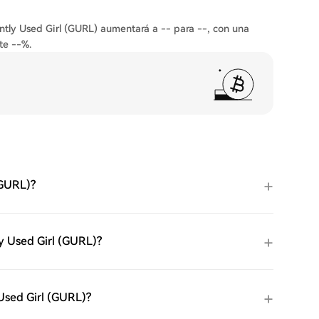
ently Used Girl (GURL) aumentará a -- para --, con una
te --%.
(GURL)?
ly Used Girl (GURL)?
 Used Girl (GURL)?