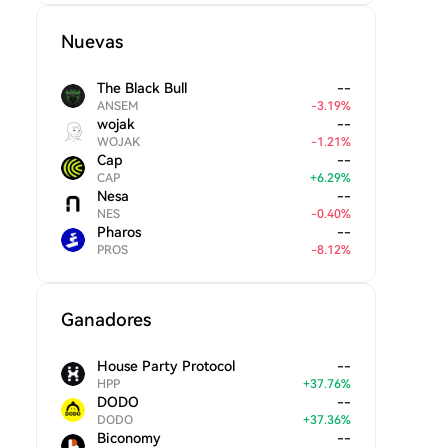
Nuevas
The Black Bull
--
ANSEM
-
3.19
%
wojak
--
WOJAK
-
1.21
%
Cap
--
CAP
+
6.29
%
Nesa
--
NES
-
0.40
%
Pharos
--
PROS
-
8.12
%
Ganadores
House Party Protocol
--
HPP
+
37.76
%
DODO
--
DODO
+
37.36
%
Biconomy
--