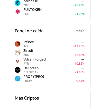
Zerobase
--
ZBT
+
26.23
%
FUNTOKEN
--
FUN
+
21.92
%
Panel de caída
Más
Infinex
--
INX
-
12.95
%
Zircuit
--
ZRC
-
12.82
%
Vulcan Forged
--
PYR
-
10.82
%
DeLorean
--
DELOREAN
-
9.85
%
PROPY(PRO)
--
PROPY
-
9.54
%
Más Criptos