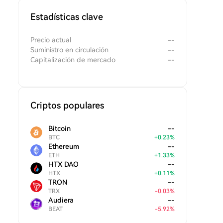
Estadísticas clave
Precio actual
--
Suministro en circulación
--
Capitalización de mercado
--
Criptos populares
Bitcoin
--
BTC
+
0.23
%
Ethereum
--
ETH
+
1.33
%
HTX DAO
--
HTX
+
0.11
%
TRON
--
TRX
-
0.03
%
Audiera
--
BEAT
-
5.92
%