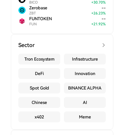
BICO
+
30.70
%
Zerobase
--
ZBT
+
26.23
%
FUNTOKEN
--
FUN
+
21.92
%
Sector
Tron Ecosystem
Infrastructure
DeFi
Innovation
Spot Gold
BINANCE ALPHA
Chinese
AI
x402
Meme