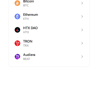
Bitcoin
BTC
Ethereum
ETH
HTX DAO
HTX
TRON
TRX
Audiera
BEAT