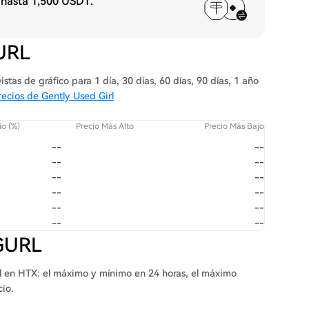
 hasta
1,500 USDT
.
GURL
tas de gráfico para 1 día, 30 días, 60 días, 90 días, 1 año
recios de Gently Used Girl
o (%)
Precio Más Alto
Precio Más Bajo
--
--
--
--
--
--
--
--
--
--
--
--
 GURL
rl en HTX: el máximo y mínimo en 24 horas, el máximo
cio.