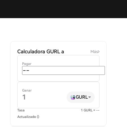
Calculadora GURL a
Más
Pagar
Ganar
GURL
Tasa
1 GURL = --
Actualizado ()