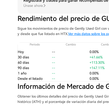
Regístrate y tradea para ganar recompensas de
Únase ahora
Rendimiento del precio de 
Sigue los movimientos de precio de Gently Used Girl con vis
y desde que fue listado en HTX.
Ver más datos sobre los p
Periodo
Cambio
Cambi
Hoy
--
0.00%
30 días
--
+41.66%
60 días
--
+113.30%
90 días
--
+147.11%
1 año
--
0.00%
Desde el listado
--
0.00%
Información de Mercado de
Obtener los últimos detalles del precio de Gently Used Gi
histórico (ATH) y el porcentaje de variación diaria del pre