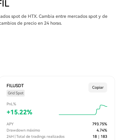
FIL
ercados spot de HTX. Cambia entre mercados spot y de
s cambios de precio en 24 horas.
FILUSDT
Copiar
Grid Spot
PnL%
+
15.22
%
APY
793.75
%
Drawdown máximo
4.74
%
24H | Total de tradings realizados
18
｜
183