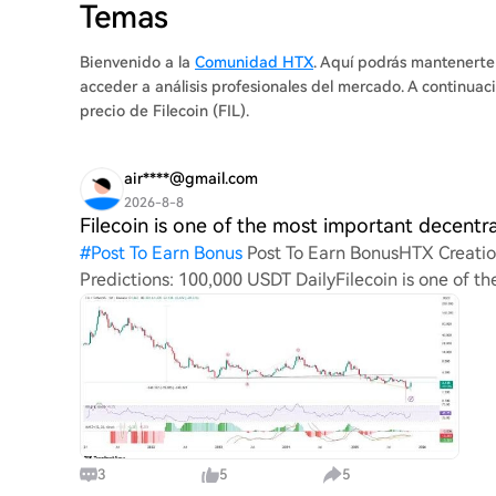
Temas
Bienvenido a la
Comunidad HTX
. Aquí podrás mantenerte 
acceder a análisis profesionales del mercado. A continuaci
precio de Filecoin (FIL).
air****@gmail.com
2026-8-8
Filecoin is one of the most important decentra
#
Post To Earn Bonus
Post To Earn BonusHTX Creati
Predictions: 100,000 USDT DailyFilecoin is one of t
Web3, providing a marketp
3
5
5