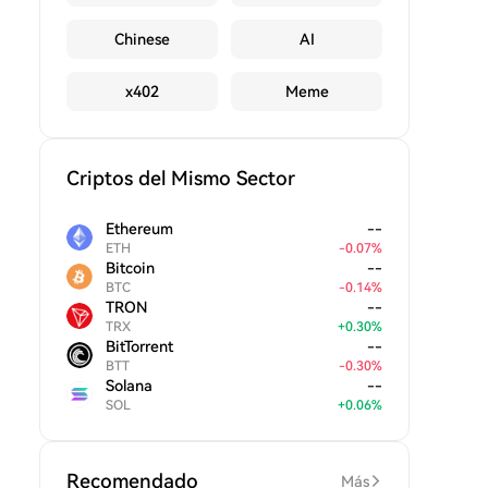
Chinese
AI
x402
Meme
Criptos del Mismo Sector
Ethereum
--
ETH
-
0.07
%
Bitcoin
--
BTC
-
0.14
%
TRON
--
TRX
+
0.30
%
BitTorrent
--
BTT
-
0.30
%
Solana
--
SOL
+
0.06
%
Recomendado
Más