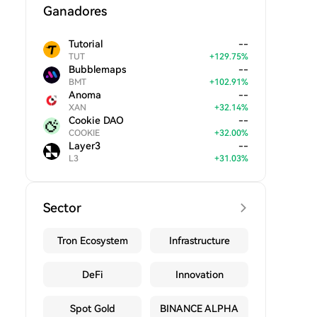
Ganadores
Tutorial
--
TUT
+
129.75
%
Bubblemaps
--
BMT
+
102.91
%
Anoma
--
XAN
+
32.14
%
Cookie DAO
--
COOKIE
+
32.00
%
Layer3
--
L3
+
31.03
%
Sector
Tron Ecosystem
Infrastructure
DeFi
Innovation
Spot Gold
BINANCE ALPHA