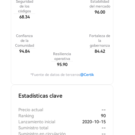
Seguridad
Estabilidad
de los
del mercado
códigos
96.00
68.34
Confianza
Fortaleza de
de la
la
Comunidad
gobernanza
94.84
84.42
Resiliencia
operativa
95.90
*Fuente de datos de terceros
@Certik
Estadísticas clave
Precio actual
--
Ranking
90
Lanzamiento inicial
2020-10-15
Suministro total
--
Suministro en circulación
--