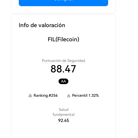
Info de valoración
FIL
(Filecoin)
Puntuación de Seguridad
88.47
AA
Ranking
#
256
Percentil
1.32
%
Salud
fundamental
92.45