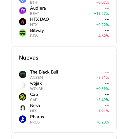
ETH
-
0.07
%
Audiera
--
BEAT
+
19.27
%
HTX DAO
--
HTX
+
0.22
%
Bitway
--
BTW
-
4.62
%
Nuevas
The Black Bull
--
ANSEM
-
5.51
%
wojak
--
WOJAK
+
0.39
%
Cap
--
CAP
+
3.49
%
Nesa
--
NES
-
1.91
%
Pharos
--
PROS
+
0.23
%