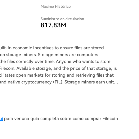
Máximo Histórico
--
Suministro en circulación
817.83M
uilt-in economic incentives to ensure files are stored
les on storage miners. Storage miners are computers
the files correctly over time. Anyone who wants to store
 Filecoin. Available storage, and the price of that storage, is
ilitates open markets for storing and retrieving files that
and native cryptocurrency (FIL). Storage miners earn units
sactions to send and receive FIL, along with proofs from
uí
para ver una guía completa sobre cómo comprar Filecoin