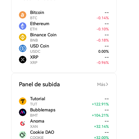
Bitcoin
--
BTC
-
0.14
%
Ethereum
--
ETH
-
0.10
%
Binance Coin
--
BNB
-
0.18
%
USD Coin
--
USDC
0.00
%
XRP
--
XRP
-
0.96
%
Panel de subida
Más
Tutorial
--
TUT
+
122.91
%
Bubblemaps
--
BMT
+
104.21
%
Anoma
--
XAN
+
32.14
%
Cookie DAO
--
COOKIE
+
32.00
%