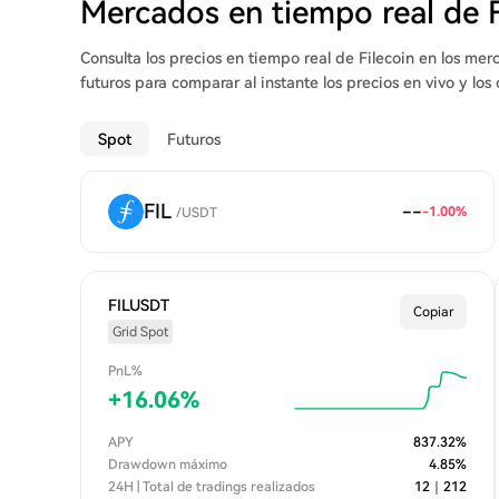
Mercados en tiempo real de 
Consulta los precios en tiempo real de Filecoin en los m
futuros para comparar al instante los precios en vivo y lo
Spot
Futuros
FIL
--
-1.00
%
/
USDT
FILUSDT
Copiar
Grid Spot
PnL%
+
16.06
%
APY
837.32
%
Drawdown máximo
4.85
%
24H | Total de tradings realizados
12
｜
212