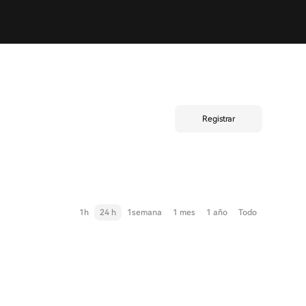
Registrar
1h
24 h
1semana
1 mes
1 año
Todo