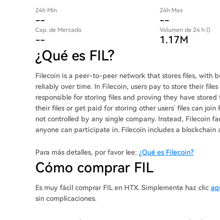
24h Min
24h Max
--
--
Cap. de Mercado
Volumen de 24 h ()
--
1.17M
¿Qué es FIL?
Filecoin is a peer-to-peer network that stores files, with b
reliably over time. In Filecoin, users pay to store their fi
responsible for storing files and proving they have stored 
their files or get paid for storing other users’ files can join
not controlled by any single company. Instead, Filecoin fac
anyone can participate in. Filecoin includes a blockchain 
of FIL for storing files. Filecoin’s blockchain records tran
storage miners that they are storing their files correctly.
Para más detalles, por favor lee:
¿Qué es Filecoin?
Cómo comprar FIL
Es muy fácil comprar FIL en HTX. Simplemente haz clic
aq
sin complicaciones.