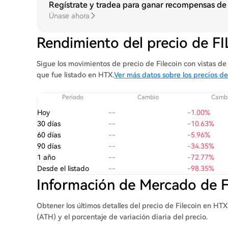
Regístrate y tradea para ganar recompensas de
Únase ahora
Rendimiento del precio de FI
Sigue los movimientos de precio de Filecoin con vistas de g
que fue listado en HTX.
Ver más datos sobre los precios de
Periodo
Cambio
Cambi
Hoy
--
-1.00%
30 días
--
-10.63%
60 días
--
-5.96%
90 días
--
-34.35%
1 año
--
-72.77%
Desde el listado
--
-98.35%
Información de Mercado de F
Obtener los últimos detalles del precio de Filecoin en HT
(ATH) y el porcentaje de variación diaria del precio.