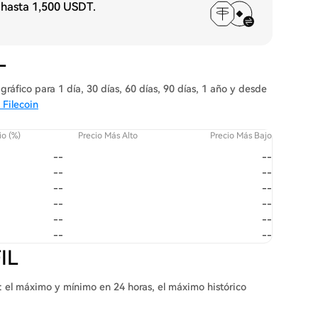
 hasta
1,500 USDT
.
L
ráfico para 1 día, 30 días, 60 días, 90 días, 1 año y desde
 Filecoin
o (%)
Precio Más Alto
Precio Más Bajo
--
--
--
--
--
--
--
--
--
--
--
--
IL
X: el máximo y mínimo en 24 horas, el máximo histórico