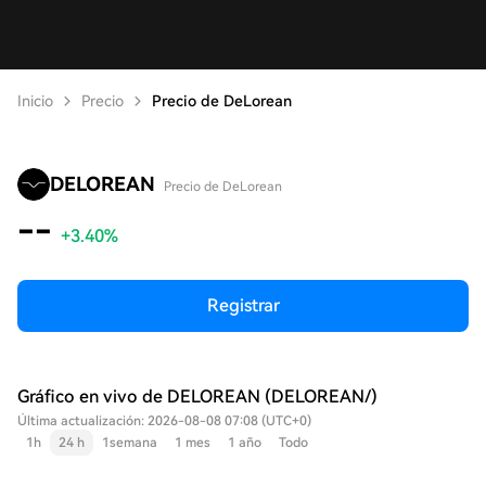
Inicio
Precio
Precio de DeLorean
DELOREAN
Precio de DeLorean
--
+3.40%
Registrar
Gráfico en vivo de DELOREAN (DELOREAN/)
Última actualización: 2026-08-08 07:08 (UTC+0)
1h
24 h
1semana
1 mes
1 año
Todo