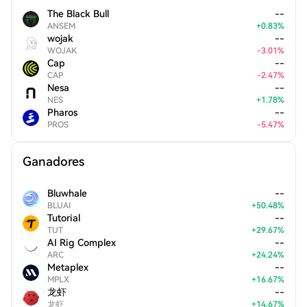
The Black Bull
--
ANSEM
+
0.83
%
wojak
--
WOJAK
-
3.01
%
Cap
--
CAP
-
2.47
%
Nesa
--
NES
+
1.78
%
Pharos
--
PROS
-
5.47
%
Ganadores
Bluwhale
--
BLUAI
+
50.48
%
Tutorial
--
TUT
+
29.67
%
AI Rig Complex
--
ARC
+
24.24
%
Metaplex
--
MPLX
+
16.67
%
龙虾
--
龙虾
+
14.67
%