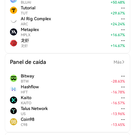
BLUAI
+
50.48
%
Tutorial
--
TUT
+
29.67
%
AI Rig Complex
--
ARC
+
24.24
%
Metaplex
--
MPLX
+
16.67
%
龙虾
--
龙虾
+
14.67
%
Panel de caída
Más
Bitway
--
BTW
-
28.63
%
Hashflow
--
HFT
-
16.78
%
Kaito
--
KAITO
-
16.57
%
Talus Network
--
US
-
13.96
%
Coin98
--
C98
-
13.45
%