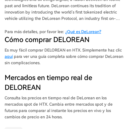
past and limitless future. DeLorean continues its tradition of
innovation by introducing the world’s first tokenized electric
vehicle utilizing the DeLorean Protocol, an industry first on-
chain vehicle reservation, marketplace and analytics system.
This Protocol is designed to provide consumers with a seamless
Para más detalles, por favor lee:
¿Qué es DeLorean?
and transparent ecosystem where cars can be digitally
Cómo comprar DELOREAN
purchased, traded, authenticated, and tracked as never before.
Es muy fácil comprar DELOREAN en HTX. Simplemente haz clic
aquí
para ver una guía completa sobre cómo comprar DeLorean
sin complicaciones.
Mercados en tiempo real de
DELOREAN
Consulta los precios en tiempo real de DeLorean en los
mercados spot de HTX. Cambia entre mercados spot y de
futuros para comparar al instante los precios en vivo y los
cambios de precio en 24 horas.