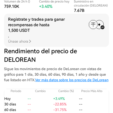
Volumen de 24 h ()
Cambio de precio hoy
Suministro en
circulación (DELOREAN)
759.10K
+3.40%
7.67B
Regístrate y tradea para ganar
recompensas de hasta
1,500 USDT
.
Únase ahora
Rendimiento del precio de
DELOREAN
Sigue los movimientos de precio de DeLorean con vistas de
gráfico para 1 día, 30 días, 60 días, 90 días, 1 año y desde que
fue listado en HTX.
Ver más datos sobre los precios de DeLorean
Periodo
Cambio
Cambio (%)
Precio Más Alto
Pre
Hoy
--
+3.49%
--
30 días
--
-22.85%
--
60 días
--
-31.75%
--