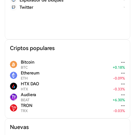
Explorador de bloques
Twitter
Criptos populares
Bitcoin
--
BTC
+
0.18
%
Ethereum
--
ETH
-
0.09
%
HTX DAO
--
HTX
-
0.33
%
Audiera
--
BEAT
+
6.30
%
TRON
--
TRX
-
0.03
%
Nuevas