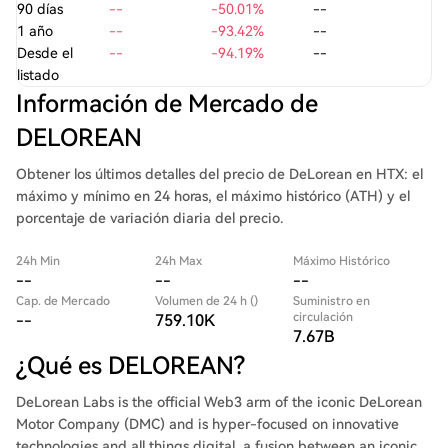
90 días
--
-50.01%
--
1 año
--
-93.42%
--
Desde el
--
-94.19%
--
listado
Información de Mercado de
DELOREAN
Obtener los últimos detalles del precio de DeLorean en HTX: el
máximo y mínimo en 24 horas, el máximo histórico (ATH) y el
porcentaje de variación diaria del precio.
24h Min
24h Max
Máximo Histórico
--
--
--
Cap. de Mercado
Volumen de 24 h ()
Suministro en
circulación
--
759.10K
7.67B
¿Qué es DELOREAN?
DeLorean Labs is the official Web3 arm of the iconic DeLorean
Motor Company (DMC) and is hyper-focused on innovative
technologies and all things digital, a fusion between an iconic