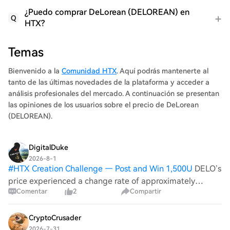
¿Puedo comprar DeLorean (DELOREAN) en
Q
HTX?
Temas
Bienvenido a la
Comunidad HTX
. Aquí podrás mantenerte al
tanto de las últimas novedades de la plataforma y acceder a
análisis profesionales del mercado. A continuación se presentan
las opiniones de los usuarios sobre el precio de DeLorean
(DELOREAN).
DigitalDuke
2026-8-1
#
HTX Creation Challenge — Post and Win 1,500U
DELO’s
price experienced a change rate of approximately
Comentar
2
Compartir
-0.38%. This downtrend might be reflective of broader
market anxiety linked to geopolitical instability, as
traders often react to news that aff
CryptoCrusader
2026-7-31