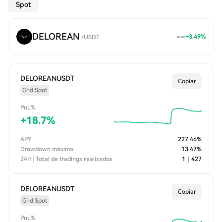
Spot
DELOREAN
--
+
3.49
%
/
USDT
DELOREANUSDT
Copiar
Grid Spot
PnL%
+
18.7
%
APY
227.46
%
Drawdown máximo
13.47
%
24H | Total de tradings realizados
1
｜
427
DELOREANUSDT
Copiar
Grid Spot
PnL%