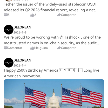
Tether, the issuer of the widely-used stablecoin USDT,
released its Q2 2026 financial report, revealing a net
5
2
Compartir
operating profit of approximately $1.5 billion and a
significant increase in its reserve a
DELOREAN
2026-7-9
We’re proud to be working with @Hashlock_, one of the
most trusted names in on-chain security, as the audit
Comentar
Me gusta
Compartir
partner for DeLorean Labs’ staking and governance
contracts. Security remains a core priorit
DELOREAN
2026-7-4
Happy 250th Birthday America 🇺🇸🇺🇸🇺🇸 Long live
American innovation.