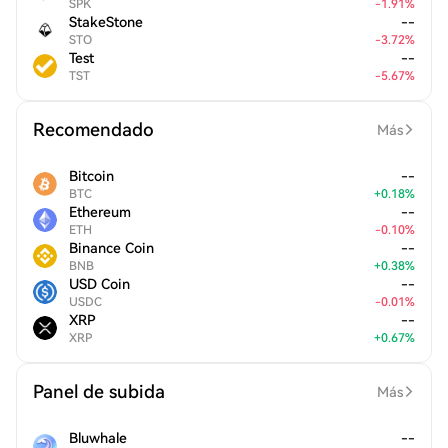
SPK
-
1.91
%
StakeStone
--
STO
-
3.72
%
Test
--
TST
-
5.67
%
Recomendado
Más
Bitcoin
--
BTC
+
0.18
%
Ethereum
--
ETH
-
0.10
%
Binance Coin
--
BNB
+
0.38
%
USD Coin
--
USDC
-
0.01
%
XRP
--
XRP
+
0.67
%
Panel de subida
Más
Bluwhale
--