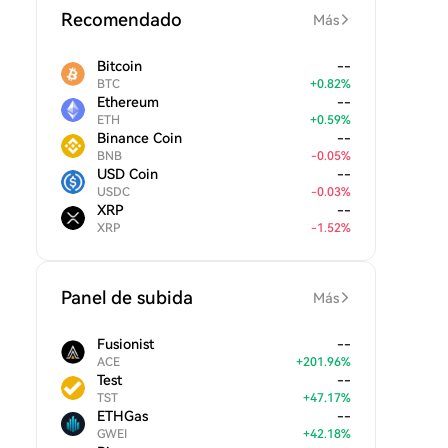
Recomendado
Más
Bitcoin
--
BTC
+
0.82
%
Ethereum
--
ETH
+
0.59
%
Binance Coin
--
BNB
-
0.05
%
USD Coin
--
USDC
-
0.03
%
XRP
--
XRP
-
1.52
%
Panel de subida
Más
Fusionist
--
ACE
+
201.96
%
Test
--
TST
+
47.17
%
ETHGas
--
GWEI
+
42.18
%