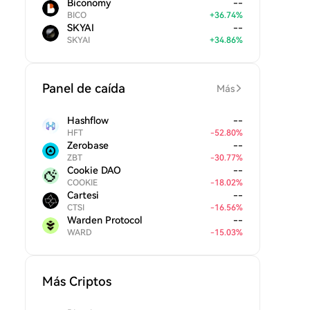
Biconomy
--
BICO
+
36.74
%
SKYAI
--
SKYAI
+
34.86
%
Panel de caída
Más
Hashflow
--
HFT
-
52.80
%
Zerobase
--
ZBT
-
30.77
%
Cookie DAO
--
COOKIE
-
18.02
%
Cartesi
--
CTSI
-
16.56
%
Warden Protocol
--
WARD
-
15.03
%
Más Criptos