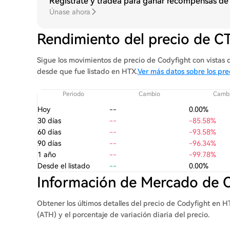
Regístrate y tradea para ganar recompensas de
Únase ahora
Rendimiento del precio de 
Sigue los movimientos de precio de Codyfight con vistas de
desde que fue listado en HTX.
Ver más datos sobre los pre
Periodo
Cambio
Cambi
Hoy
--
0.00%
30 días
--
-85.58%
60 días
--
-93.58%
90 días
--
-96.34%
1 año
--
-99.78%
Desde el listado
--
0.00%
Información de Mercado de
Obtener los últimos detalles del precio de Codyfight en H
(ATH) y el porcentaje de variación diaria del precio.