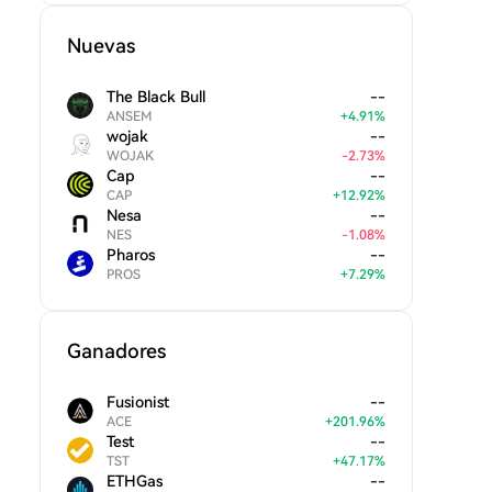
Nuevas
The Black Bull
--
ANSEM
+
4.91
%
wojak
--
WOJAK
-
2.73
%
Cap
--
CAP
+
12.92
%
Nesa
--
NES
-
1.08
%
Pharos
--
PROS
+
7.29
%
Ganadores
Fusionist
--
ACE
+
201.96
%
Test
--
TST
+
47.17
%
ETHGas
--