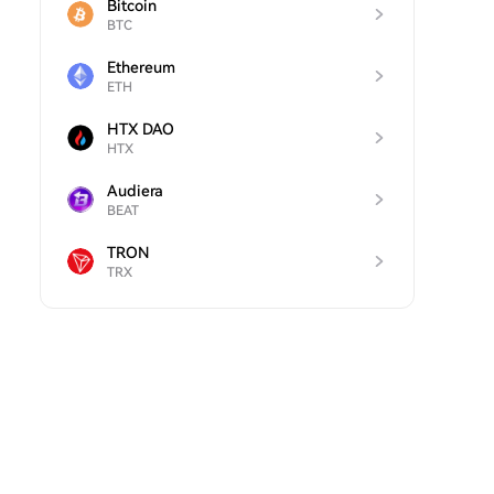
Bitcoin
BTC
Ethereum
ETH
HTX DAO
HTX
Audiera
BEAT
TRON
TRX