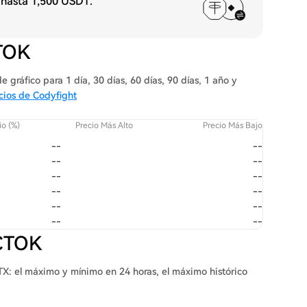
 hasta
1,500 USDT
.
CTOK
 gráfico para 1 día, 30 días, 60 días, 90 días, 1 año y
cios de Codyfight
o (%)
Precio Más Alto
Precio Más Bajo
--
--
--
--
--
--
--
--
--
--
--
--
 CTOK
TX: el máximo y mínimo en 24 horas, el máximo histórico