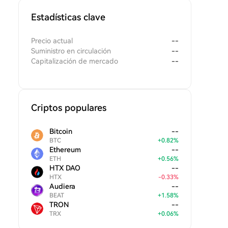
Estadísticas clave
Precio actual
--
Suministro en circulación
--
Capitalización de mercado
--
Criptos populares
Bitcoin
--
BTC
+
0.82
%
Ethereum
--
ETH
+
0.56
%
HTX DAO
--
HTX
-
0.33
%
Audiera
--
BEAT
+
1.58
%
TRON
--
TRX
+
0.06
%