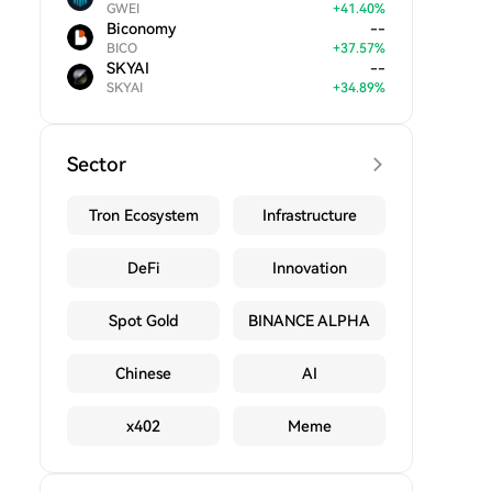
GWEI
+
41.40
%
Biconomy
--
BICO
+
37.57
%
SKYAI
--
SKYAI
+
34.89
%
Sector
Tron Ecosystem
Infrastructure
DeFi
Innovation
Spot Gold
BINANCE ALPHA
Chinese
AI
x402
Meme