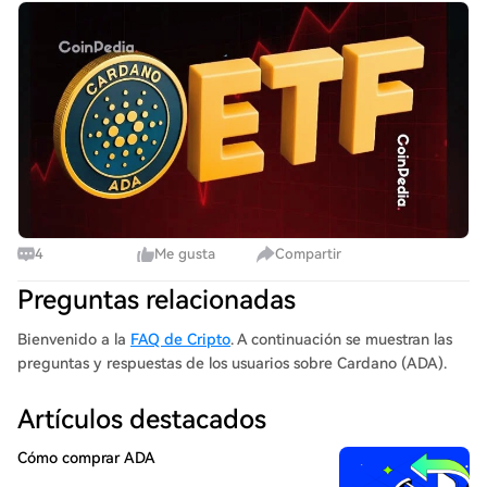
Bonus Cardano ETF Countdown Begins as ADA Futures
Hit Key SEC Milestone Cardano’s ADA is entering a key
week for its U.S. ETF. CME’s regulated
4
Me gusta
Compartir
Preguntas relacionadas
Bienvenido a la
FAQ de Cripto
. A continuación se muestran las
preguntas y respuestas de los usuarios sobre Cardano (ADA).
Artículos destacados
Cómo comprar ADA