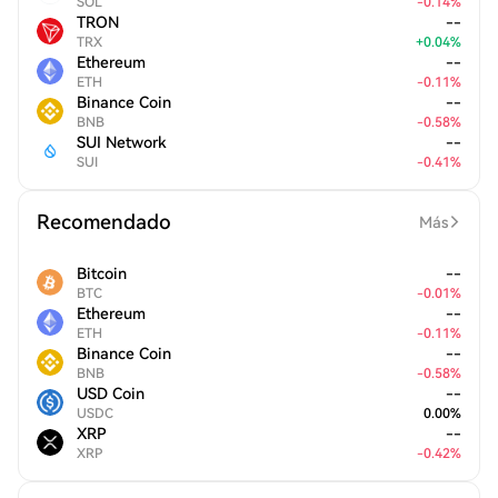
SOL
-
0.14
%
TRON
--
TRX
+
0.04
%
Ethereum
--
ETH
-
0.11
%
Binance Coin
--
BNB
-
0.58
%
SUI Network
--
SUI
-
0.41
%
Recomendado
Más
Bitcoin
--
BTC
-
0.01
%
Ethereum
--
ETH
-
0.11
%
Binance Coin
--
BNB
-
0.58
%
USD Coin
--
USDC
0.00
%
XRP
--
XRP
-
0.42
%