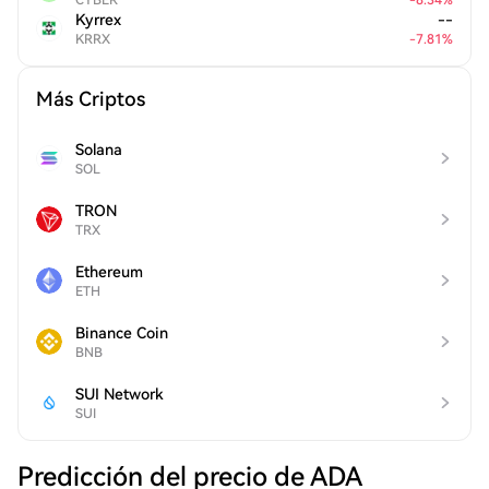
CYBER
-
8.34
%
Kyrrex
--
KRRX
-
7.81
%
Más Criptos
Solana
SOL
TRON
TRX
Ethereum
ETH
Binance Coin
BNB
SUI Network
SUI
Predicción del precio de ADA