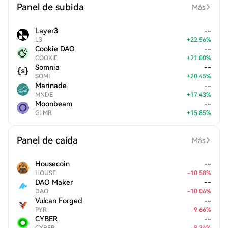
Panel de subida
Más
Layer3
--
L3
+
22.56
%
Cookie DAO
--
COOKIE
+
21.00
%
Somnia
--
SOMI
+
20.45
%
Marinade
--
MNDE
+
17.43
%
Moonbeam
--
GLMR
+
15.85
%
Panel de caída
Más
Housecoin
--
HOUSE
-
10.58
%
DAO Maker
--
DAO
-
10.06
%
Vulcan Forged
--
PYR
-
9.66
%
CYBER
--