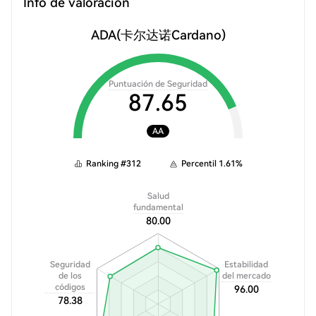
Info de valoración
ADA
(卡尔达诺Cardano)
Puntuación de Seguridad
87.65
AA
Ranking
#
312
Percentil
1.61
%
Salud
fundamental
80.00
Seguridad
Estabilidad
de los
del mercado
códigos
96.00
78.38