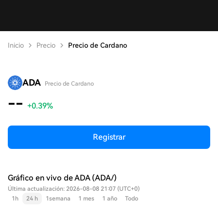
Inicio
Precio
Precio de Cardano
ADA
Precio de Cardano
--
+0.39%
Registrar
Gráfico en vivo de ADA (ADA/)
Última actualización: 2026-08-08 21:07 (UTC+0)
1h
24 h
1semana
1 mes
1 año
Todo