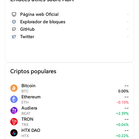
Página web Oficial
Explorador de bloques
GitHub
Twitter
Criptos populares
Bitcoin
--
BTC
0.00
%
Ethereum
--
ETH
-
0.10
%
Audiera
--
BEAT
+
2.39
%
TRON
--
TRX
+
0.04
%
HTX DAO
--
HTX
+
0.22
%