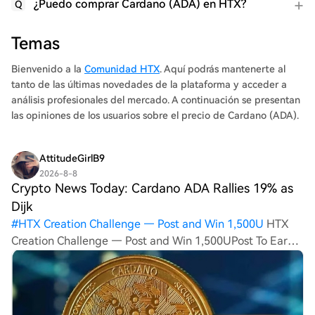
¿Puedo comprar Cardano (ADA) en HTX?
Q
Temas
Bienvenido a la
Comunidad HTX
. Aquí podrás mantenerte al
tanto de las últimas novedades de la plataforma y acceder a
análisis profesionales del mercado. A continuación se presentan
las opiniones de los usuarios sobre el precio de Cardano (ADA).
AttitudeGirlB9
2026-8-8
Crypto News Today: Cardano ADA Rallies 19% as
Dijk
#
HTX Creation Challenge — Post and Win 1,500U
HTX
Creation Challenge — Post and Win 1,500UPost To Earn
Bonus Crypto News Today: Cardano ADA Rallies 19% as
Dijkstra Era Drives Network Growth Cardano gained more
than 19% this week as network upgrad