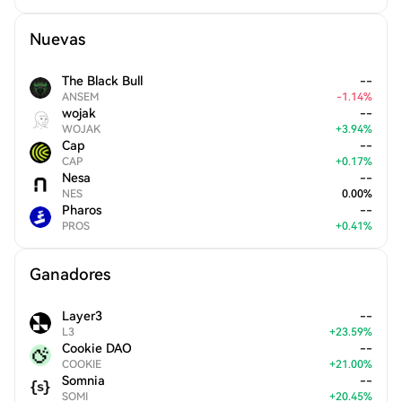
Nuevas
The Black Bull
--
ANSEM
-
1.14
%
wojak
--
WOJAK
+
3.94
%
Cap
--
CAP
+
0.17
%
Nesa
--
NES
0.00
%
Pharos
--
PROS
+
0.41
%
Ganadores
Layer3
--
L3
+
23.59
%
Cookie DAO
--
COOKIE
+
21.00
%
Somnia
--
SOMI
+
20.45
%