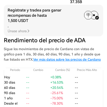
37.35B
Regístrate y tradea para ganar
recompensas de hasta
1,500 USDT
.
Únase ahora
Rendimiento del precio de ADA
Sigue los movimientos de precio de Cardano con vistas de
gráfico para 1 día, 30 días, 60 días, 90 días, 1 año y desde que
fue listado en HTX.
Ver más datos sobre los precios de Cardano
Periodo
Cambio
Cambio (%)
Precio Más Alto
Pre
Hoy
--
+0.38%
--
30 días
--
+16.53%
--
60 días
--
+20.54%
--
90 días
--
-25.61%
--
1 año
--
-75.00%
--
Desde el
--
-78.30%
--