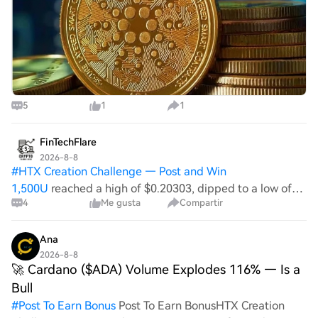
5
1
1
FinTechFlare
2026-8-8
#
HTX Creation Challenge — Post and Win
1,500U
reached a high of $0.20303, dipped to a low of
4
Me gusta
Compartir
$0.198587, and ultimately closed at $0. 200366. The high
and low prices in this trading period reveal a modest
range of volatility, suggesting that ADA i
Ana
2026-8-8
🚀 Cardano ($ADA) Volume Explodes 116% — Is a
Bull
#
Post To Earn Bonus
Post To Earn BonusHTX Creation