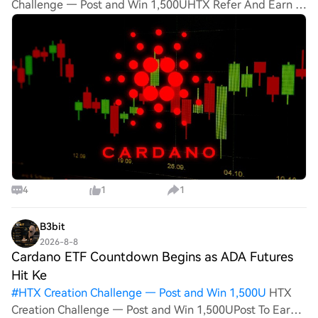
Challenge — Post and Win 1,500UHTX Refer And Earn 🚀
Cardano ($ADA) Volume Explodes 116% — Is a Bull Run
Coming? $ADA is showing renewed strength after trading
volume sur
4
1
1
B3bit
2026-8-8
Cardano ETF Countdown Begins as ADA Futures
Hit Ke
#
HTX Creation Challenge — Post and Win 1,500U
HTX
Creation Challenge — Post and Win 1,500UPost To Earn