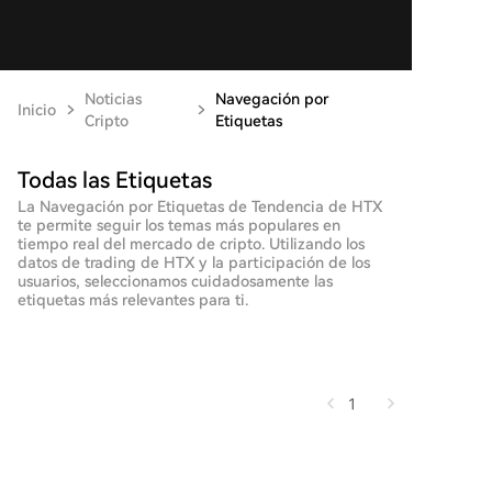
Noticias
Navegación por
Inicio
Cripto
Etiquetas
Todas las Etiquetas
La Navegación por Etiquetas de Tendencia de HTX
te permite seguir los temas más populares en
tiempo real del mercado de cripto. Utilizando los
datos de trading de HTX y la participación de los
usuarios, seleccionamos cuidadosamente las
etiquetas más relevantes para ti.
1