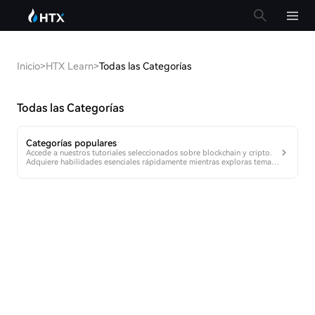
Inicio
>
HTX Learn
>
Todas las Categorías
Todas las Categorías
Categorías populares
Accede a nuestros tutoriales seleccionados sobre blockchain y cripto.
Adquiere habilidades esenciales rápidamente mientras exploras temas
de tendencia como Bitcoin, Ethereum y NFTs.