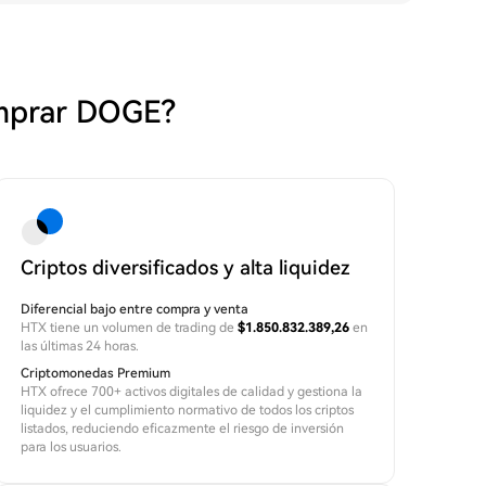
omprar DOGE?
Criptos diversificados y alta liquidez
Diferencial bajo entre compra y venta
HTX tiene un volumen de trading de
$1.850.832.389,26
en
las últimas 24 horas.
Criptomonedas Premium
HTX ofrece 700+ activos digitales de calidad y gestiona la
liquidez y el cumplimiento normativo de todos los criptos
listados, reduciendo eficazmente el riesgo de inversión
para los usuarios.