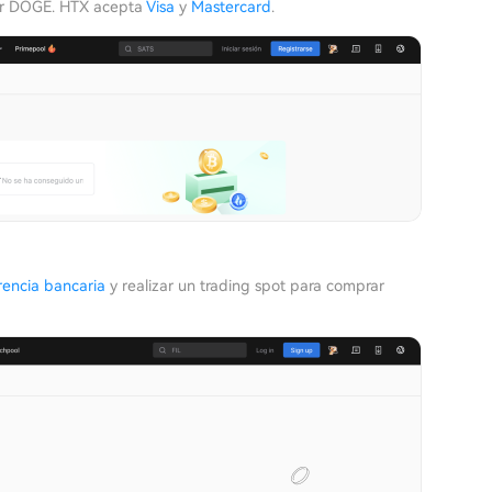
rar DOGE. HTX acepta
Visa
y
Mastercard
.
rencia bancaria
y realizar un trading spot para comprar