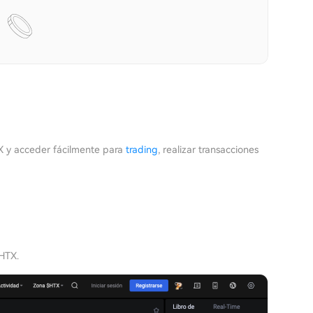
 y acceder fácilmente para
trading
, realizar transacciones
 HTX.