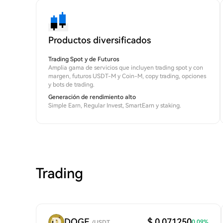
Productos diversificados
Trading Spot y de Futuros
Amplia gama de servicios que incluyen trading spot y con
margen, futuros USDT-M y Coin-M, copy trading, opciones
y bots de trading.
Generación de rendimiento alto
Simple Earn, Regular Invest, SmartEarn y staking.
Trading
DOGE
$ 0.071250
0.09
%
/
USDT