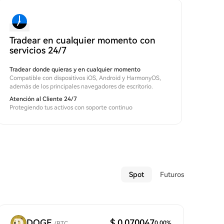
Tradear en cualquier momento con
servicios 24/7
Tradear donde quieras y en cualquier momento
Compatible con dispositivos iOS, Android y HarmonyOS,
además de los principales navegadores de escritorio.
Atención al Cliente 24/7
Protegiendo tus activos con soporte continuo
Spot
Futuros
DOGE
$ 0.070047
0.00
%
/
BTC