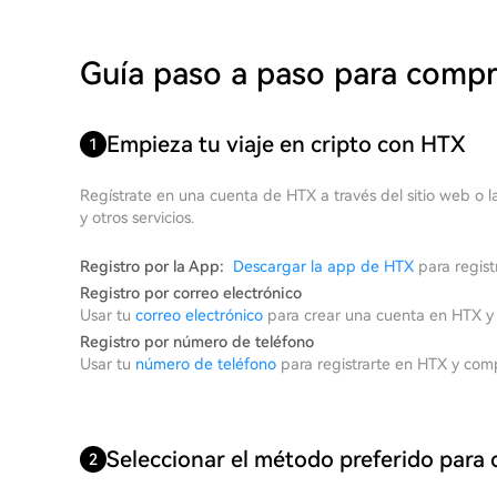
Guía paso a paso para comp
Empieza tu viaje en cripto con HTX
1
Regístrate en una cuenta de HTX a través del sitio web o l
y otros servicios.
Registro por la App:
Descargar la app de HTX
para regist
Registro por correo electrónico
Usar tu
correo electrónico
para crear una cuenta en HTX y c
Registro por número de teléfono
Usar tu
número de teléfono
para registrarte en HTX y comp
Seleccionar el método preferido par
2