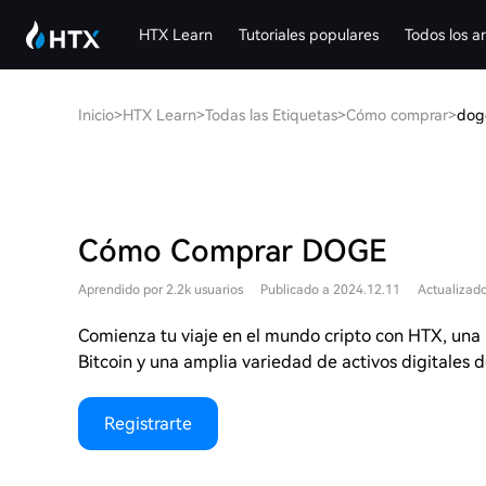
HTX Learn
Tutoriales populares
Todos los ar
Inicio
>
HTX Learn
>
Todas las Etiquetas
>
Cómo comprar
>
dog
Cómo Comprar DOGE
Aprendido por 2.2k usuarios
Publicado a 2024.12.11
Actualizad
Comienza tu viaje en el mundo cripto con HTX, una 
Bitcoin y una amplia variedad de activos digitales de
Registrarte