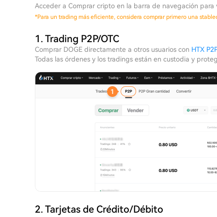
Acceder a Comprar cripto en la barra de navegación para v
*
Para un trading más eficiente, considera comprar primero una stabl
1. Trading P2P/OTC
Comprar DOGE directamente a otros usuarios con
HTX P2P
Todas las órdenes y los tradings están en custodia y prote
2. Tarjetas de Crédito/Débito