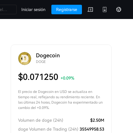
Iniciar sesión
Registrarse
Dogecoin
DOGE
$
0.071250
+0.09
%
El precio de Dogecoin en USD se actualiza en
tiempo real, reflejando su rendimiento reciente. En
las últimas 24 horas, Dogecoin ha experimentado un
cambio del +0.09%.
Volumen de doge (24h)
$
2.50M
doge Volumen de Trading (24h)
35549958.53