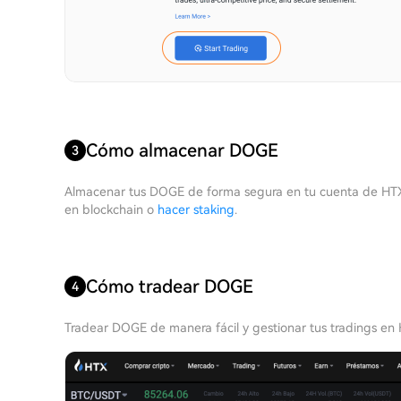
Cómo almacenar DOGE
3
Almacenar tus DOGE de forma segura en tu cuenta de HTX
en blockchain o
hacer staking
.
Cómo tradear DOGE
4
Tradear DOGE de manera fácil y gestionar tus tradings en