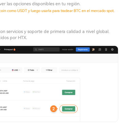
er las opciones disponibles en tu región.
ecoin como USDT y luego usarla para tradear BTC en el mercado spot.
con servicios y soporte de primera calidad a nivel global.
gidos por HTX.