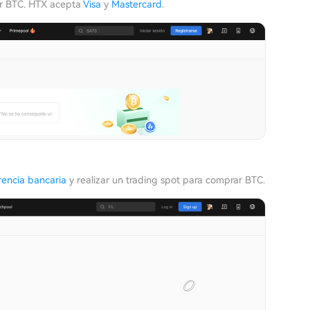
rar BTC. HTX acepta
Visa
y
Mastercard
.
rencia bancaria
y realizar un trading spot para comprar BTC.