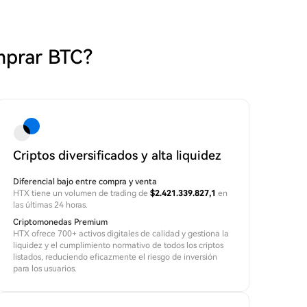
mprar BTC?
Criptos diversificados y alta liquidez
Diferencial bajo entre compra y venta
HTX tiene un volumen de trading de
$2.421.339.827,1
en
las últimas 24 horas.
Criptomonedas Premium
HTX ofrece 700+ activos digitales de calidad y gestiona la
liquidez y el cumplimiento normativo de todos los criptos
listados, reduciendo eficazmente el riesgo de inversión
para los usuarios.