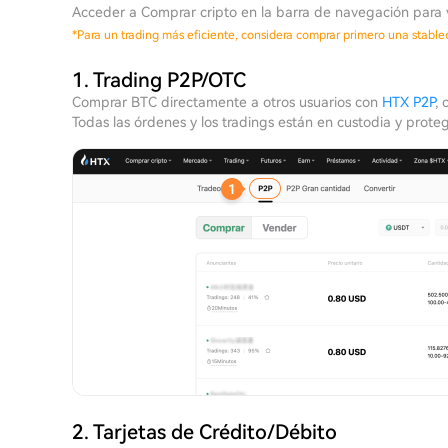
Acceder a Comprar cripto en la barra de navegación para v
*
Para un trading más eficiente, considera comprar primero una stabl
1. Trading P2P/OTC
Comprar BTC directamente a otros usuarios con
HTX P2P
, 
Todas las órdenes y los tradings están en custodia y prote
2. Tarjetas de Crédito/Débito