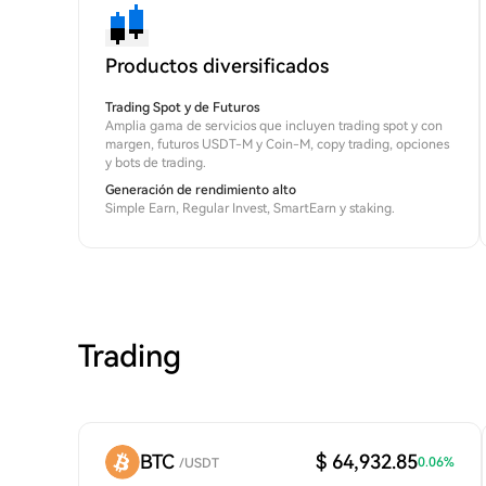
Productos diversificados
Trading Spot y de Futuros
Amplia gama de servicios que incluyen trading spot y con
margen, futuros USDT-M y Coin-M, copy trading, opciones
y bots de trading.
Generación de rendimiento alto
Simple Earn, Regular Invest, SmartEarn y staking.
Trading
BTC
$ 64,932.85
0.06
%
/
USDT