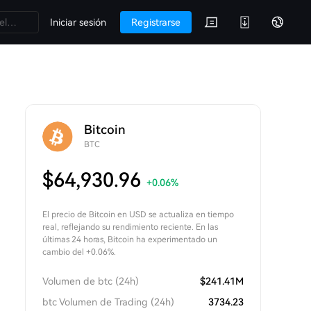
Iniciar sesión
Registrarse
Bitcoin
BTC
$
64,930.96
+0.06
%
El precio de Bitcoin en USD se actualiza en tiempo
real, reflejando su rendimiento reciente. En las
últimas 24 horas, Bitcoin ha experimentado un
cambio del +0.06%.
Volumen de btc (24h)
$
241.41M
btc Volumen de Trading (24h)
3734.23