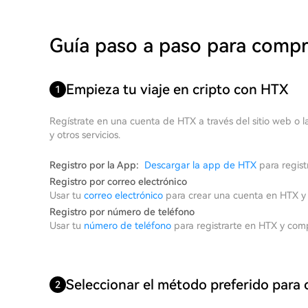
Guía paso a paso para comp
Empieza tu viaje en cripto con HTX
1
Regístrate en una cuenta de HTX a través del sitio web o l
y otros servicios.
Registro por la App:
Descargar la app de HTX
para regist
Registro por correo electrónico
Usar tu
correo electrónico
para crear una cuenta en HTX y c
Registro por número de teléfono
Usar tu
número de teléfono
para registrarte en HTX y comp
Seleccionar el método preferido para
2