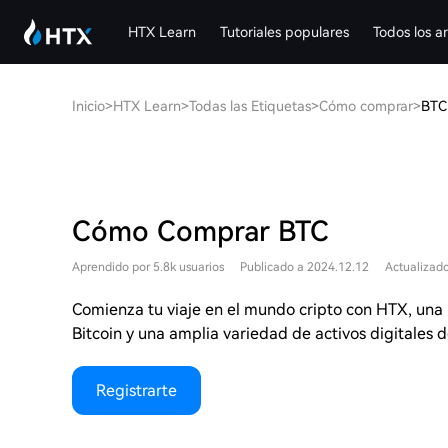
HTX Learn
Tutoriales populares
Todos los ar
Inicio
>
HTX Learn
>
Todas las Etiquetas
>
Cómo comprar
>
BTC
Cómo Comprar BTC
Aprendido por 5.8k usuarios
Publicado a 2024.12.12
Actualizad
Comienza tu viaje en el mundo cripto con HTX, una 
Bitcoin y una amplia variedad de activos digitales de
Registrarte