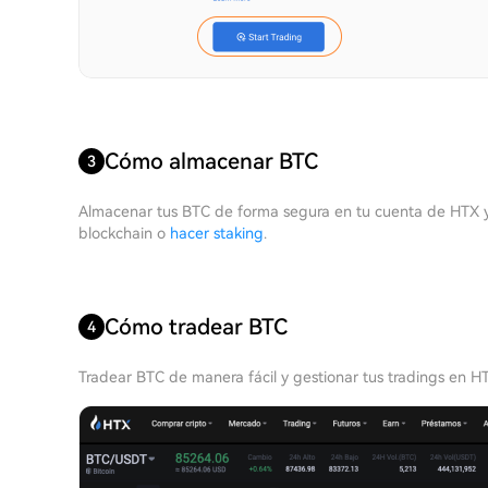
Cómo almacenar BTC
3
Almacenar tus BTC de forma segura en tu cuenta de HTX 
blockchain o
hacer staking
.
Cómo tradear BTC
4
Tradear BTC de manera fácil y gestionar tus tradings en H