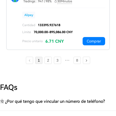
Tradings: : 941 | 98%
30Minutos
Alipay
Cantidad
133395.927618
Límite
70,000.00-895,086.00 CNY
6.71 CNY
Comprar
Precio unitario
1
2
3
8
FAQs
¿Por qué tengo que vincular un número de teléfono?
Q