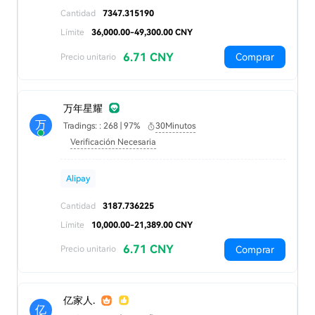
Cantidad
7347.315190
Límite
36,000.00-49,300.00 CNY
6.71 CNY
Comprar
Precio unitario
万年星耀
万
Tradings: : 268 | 97%
30Minutos
Verificación Necesaria
Alipay
Cantidad
3187.736225
Límite
10,000.00-21,389.00 CNY
6.71 CNY
Comprar
Precio unitario
亿家人.
亿