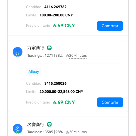
Cantidad
4116.269762
Límite
100.00-200.00 CNY
6.69 CNY
Comprar
Precio unitario
万家商行
万
Tradings: : 1271 | 98%
20Minutos
Alipay
Cantidad
3415.258026
Límite
20,000.00-22,848.00 CNY
6.69 CNY
Comprar
Precio unitario
名誉商行
名
Tradings: : 3585 | 98%
30Minutos