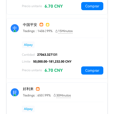
6.70 CNY
Comprar
Precio unitario
中国平安
中
Tradings: : 1406 | 99%
15Minutos
Alipay
Cantidad
27063.327131
Límite
50,000.00-181,232.00 CNY
6.70 CNY
Comprar
Precio unitario
好利来
好
Tradings: : 650 | 99%
30Minutos
Alipay