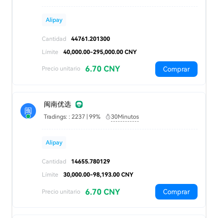
Alipay
Cantidad
44761.201300
Límite
40,000.00-295,000.00 CNY
6.70 CNY
Comprar
Precio unitario
闽南优选
闽
Tradings: : 2237 | 99%
30Minutos
Alipay
Cantidad
14655.780129
Límite
30,000.00-98,193.00 CNY
6.70 CNY
Comprar
Precio unitario