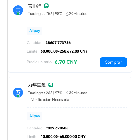
言币行
言
Tradings: : 756 | 98%
20Minutos
Alipay
Cantidad
38607.773786
Límite
50,000.00-258,672.00 CNY
6.70 CNY
Comprar
Precio unitario
万年星耀
万
Tradings: : 268 | 97%
30Minutos
Verificación Necesaria
Alipay
Cantidad
9839.620606
Límite
10,000.00-65,000.00 CNY