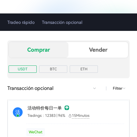
Tradeo rápido
Transacción opcional
Comprar
Vender
USDT
BTC
ETH
Transacción opcional
|
Filtrar
活动特价每日一单
活
Tradings: : 12383 | 96%
15Minutos
WeChat