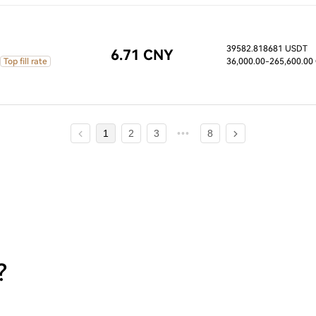
39582.818681 USDT
6.71 CNY
Top fill rate
36,000.00
-265,600.00
1
2
3
8
?