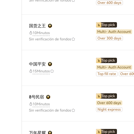
Sin verificación de fondos
Over 600 days
Top pick
国货之王
Multi- Auth Account
10Minutos
Over 300 days
Sin verificación de fondos
Top pick
中国平安
Multi- Auth Account
15Minutos
Top fill rate
Over 60
Top pick
8号民宿
Over 600 days
10Minutos
Night express
Sin verificación de fondos
Top pick
万年星耀