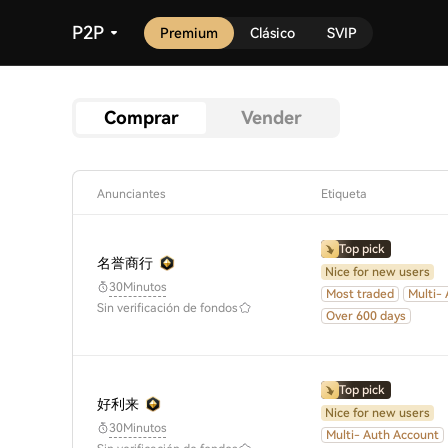
P2P
Premium
Clásico
SVIP
Comprar
Vender
Anunciantes
Etiqueta
Top pick
名誉商行
Nice for new users
30Minutos
Most traded
Multi-
Sin verificación de fondos
Over 600 days
Top pick
好利来
Nice for new users
30Minutos
Multi- Auth Account