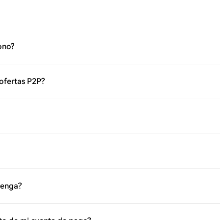
ono?
 ofertas P2P?
venga?