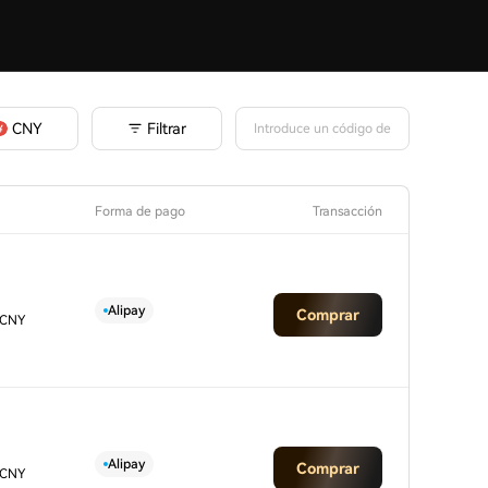
Filtrar
CNY
Forma de pago
Transacción
Alipay
Comprar
 CNY
Alipay
Comprar
 CNY