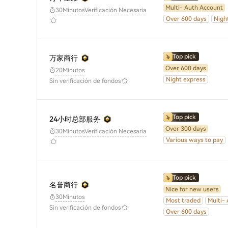
Multi- Auth Account
30Minutos
Verificación Necesaria
Over 600 days
Nigh
Top pick
万家商行
Over 600 days
20Minutos
Night express
Sin verificación de fondos
Top pick
24小时总部服务
Over 300 days
30Minutos
Verificación Necesaria
Various ways to pay
Top pick
名誉商行
Nice for new users
30Minutos
Most traded
Multi-
Sin verificación de fondos
Over 600 days