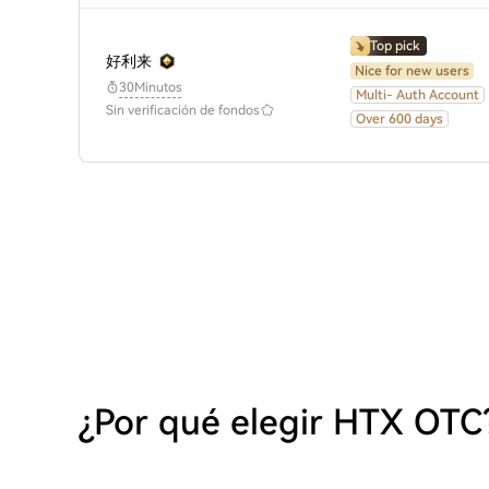
Top pick
好利来
Nice for new users
30Minutos
Multi- Auth Account
Sin verificación de fondos
Over 600 days
¿Por qué elegir HTX OTC