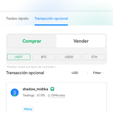
Tradeo rápido
Transacción opcional
Comprar
Vender
USDT
BTC
USDD
ETH
TRX
USD1
Mostrar todos los tipos de moneda
Transacción opcional
|
Filtrar
USD
shadow_mishka
S
Tradings: : 0 | 0%
15Minutos
Alipay