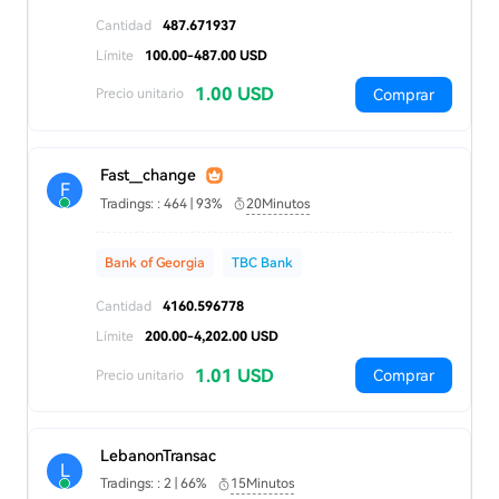
Cantidad
487.671937
Límite
100.00-487.00 USD
1.00 USD
Comprar
Precio unitario
Fast__change
F
Tradings: : 464 | 93%
20Minutos
Bank of Georgia
TBC Bank
Cantidad
4160.596778
Límite
200.00-4,202.00 USD
1.01 USD
Comprar
Precio unitario
LebanonTransac
L
Tradings: : 2 | 66%
15Minutos