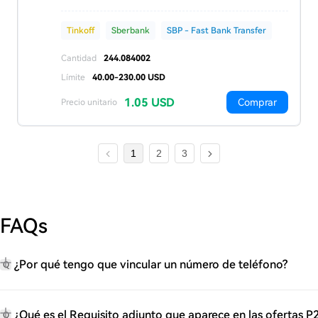
Tinkoff
Sberbank
SBP - Fast Bank Transfer
Cantidad
244.084002
Límite
40.00-230.00 USD
1.05 USD
Comprar
Precio unitario
1
2
3
FAQs
¿Por qué tengo que vincular un número de teléfono?
Q
¿Qué es el Requisito adjunto que aparece en las ofertas P
Q