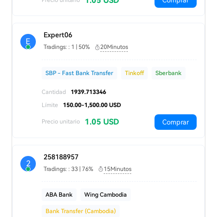
1.05 USD
Comprar
Expert06
E
Tradings: : 1 | 50%
20Minutos
SBP - Fast Bank Transfer
Tinkoff
Sberbank
Cantidad
1939.713346
Límite
150.00-1,500.00 USD
1.05 USD
Comprar
Precio unitario
258188957
2
Tradings: : 33 | 76%
15Minutos
ABA Bank
Wing Cambodia
Bank Transfer (Cambodia)