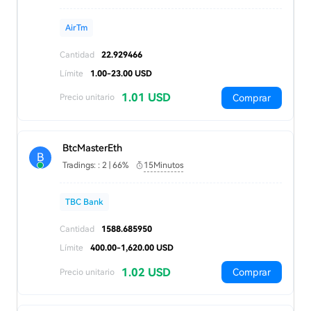
AirTm
Cantidad
22.929466
Límite
1.00-23.00 USD
1.01 USD
Comprar
Precio unitario
BtcMasterEth
B
Tradings: : 2 | 66%
15Minutos
TBC Bank
Cantidad
1588.685950
Límite
400.00-1,620.00 USD
1.02 USD
Comprar
Precio unitario