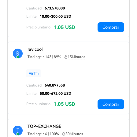
Cantidad
673.578800
Límite
10.00-300.00 USD
1.05 USD
Comprar
Precio unitario
ravicool
R
Tradings: : 143 | 89%
15Minutos
AirTm
Cantidad
640.897558
Límite
50.00-672.00 USD
1.05 USD
Comprar
Precio unitario
TOP-EXCHANGE
T
Tradings: : 6 | 100%
30Minutos