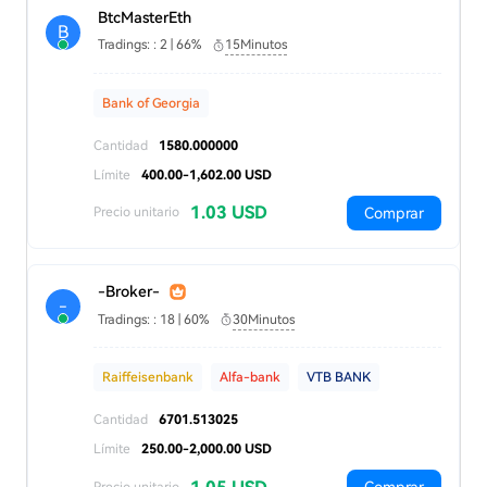
BtcMasterEth
B
Tradings: : 2 | 66%
15Minutos
Bank of Georgia
Cantidad
1580.000000
Límite
400.00-1,602.00 USD
1.03 USD
Comprar
Precio unitario
-Broker-
-
Tradings: : 18 | 60%
30Minutos
Raiffeisenbank
Alfa-bank
VTB BANK
Cantidad
6701.513025
Límite
250.00-2,000.00 USD
Precio unitario