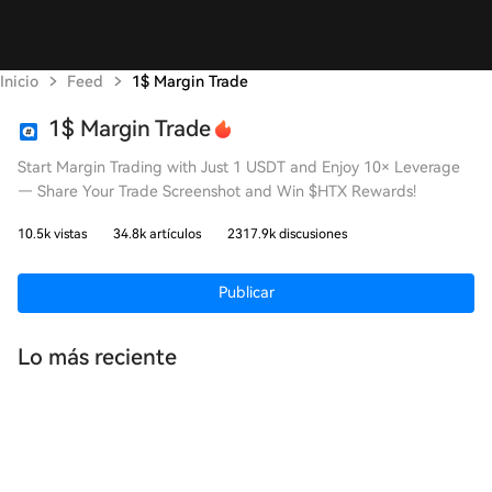
Inicio
Feed
1$ Margin Trade
1$ Margin Trade
Start Margin Trading with Just 1 USDT and Enjoy 10× Leverage
— Share Your Trade Screenshot and Win $HTX Rewards!
10.5k vistas
34.8k artículos
2317.9k discusiones
Publicar
Lo más reciente