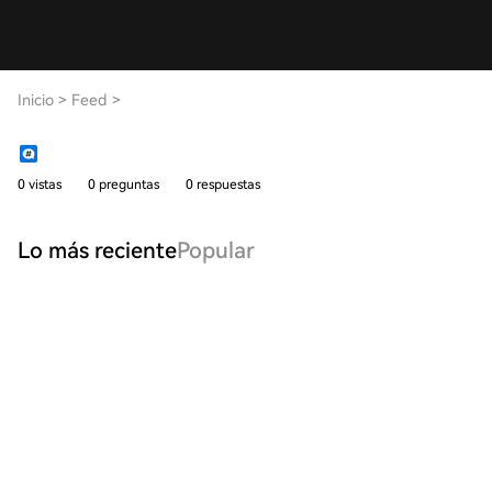
Inicio
>
Feed
>
0 vistas
0 preguntas
0 respuestas
Lo más reciente
Popular