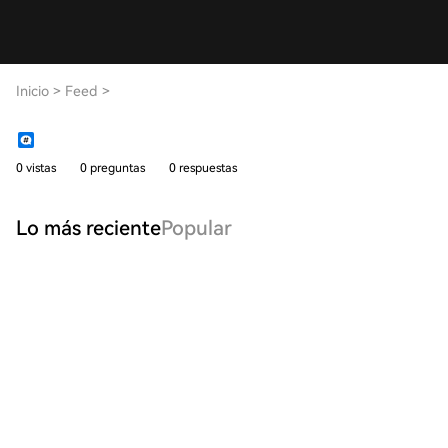
Inicio
>
Feed
>
0 vistas
0 preguntas
0 respuestas
Lo más reciente
Popular