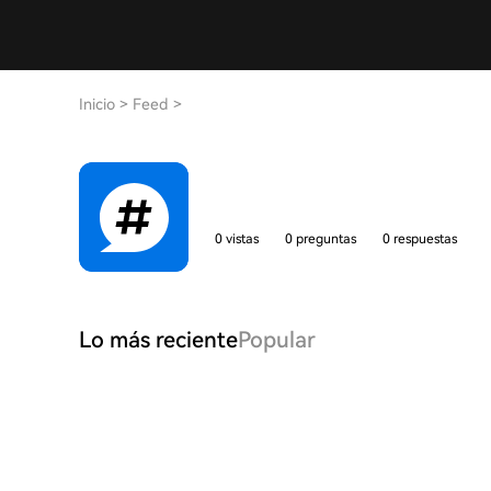
Inicio
>
Feed
>
0 vistas
0 preguntas
0 respuestas
Lo más reciente
Popular