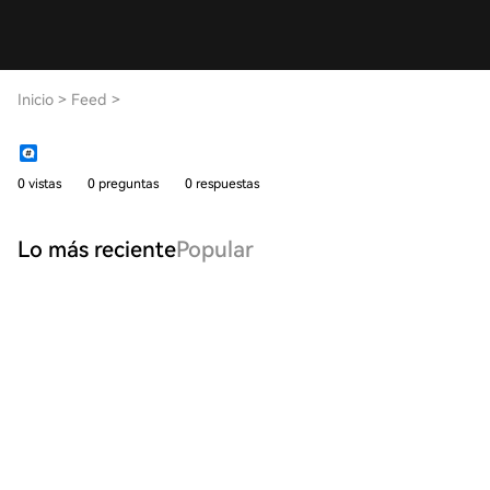
Inicio
>
Feed
>
0 vistas
0 preguntas
0 respuestas
Lo más reciente
Popular