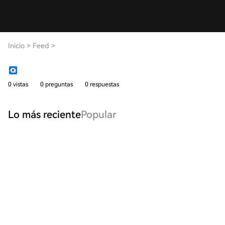
Inicio
>
Feed
>
0 vistas
0 preguntas
0 respuestas
Lo más reciente
Popular